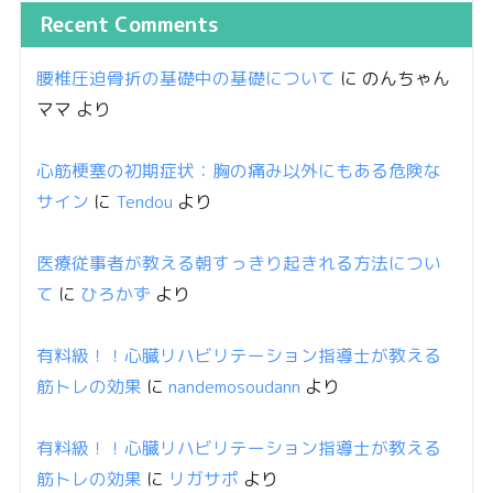
Recent Comments
腰椎圧迫骨折の基礎中の基礎について
に
のんちゃん
ママ
より
心筋梗塞の初期症状：胸の痛み以外にもある危険な
サイン
に
Tendou
より
医療従事者が教える朝すっきり起きれる方法につい
て
に
ひろかず
より
有料級！！心臓リハビリテーション指導士が教える
筋トレの効果
に
nandemosoudann
より
有料級！！心臓リハビリテーション指導士が教える
筋トレの効果
に
リガサポ
より