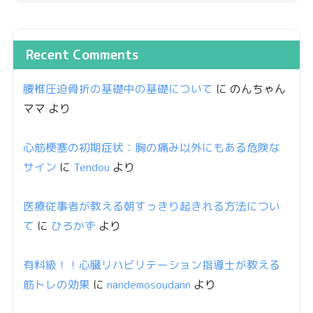
Recent Comments
腰椎圧迫骨折の基礎中の基礎について
に
のんちゃん
ママ
より
心筋梗塞の初期症状：胸の痛み以外にもある危険な
サイン
に
Tendou
より
医療従事者が教える朝すっきり起きれる方法につい
て
に
ひろかず
より
有料級！！心臓リハビリテーション指導士が教える
筋トレの効果
に
nandemosoudann
より