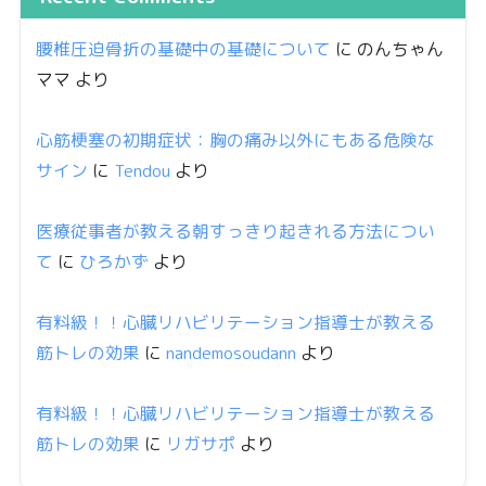
腰椎圧迫骨折の基礎中の基礎について
に
のんちゃん
ママ
より
心筋梗塞の初期症状：胸の痛み以外にもある危険な
サイン
に
Tendou
より
医療従事者が教える朝すっきり起きれる方法につい
て
に
ひろかず
より
有料級！！心臓リハビリテーション指導士が教える
筋トレの効果
に
nandemosoudann
より
有料級！！心臓リハビリテーション指導士が教える
筋トレの効果
に
リガサポ
より