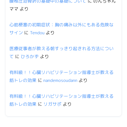
腰椎圧迫骨折の基礎中の基礎について
に
のんちゃん
ママ
より
心筋梗塞の初期症状：胸の痛み以外にもある危険な
サイン
に
Tendou
より
医療従事者が教える朝すっきり起きれる方法につい
て
に
ひろかず
より
有料級！！心臓リハビリテーション指導士が教える
筋トレの効果
に
nandemosoudann
より
有料級！！心臓リハビリテーション指導士が教える
筋トレの効果
に
リガサポ
より