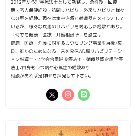
2012年から理学療法士として勤務し、急性期・回復
期・老人保健施設・訪問リハビリ・外来リハビリと様々
な分野を経験。現在は集中治療と循環器をメインとして
いるが、様々な疾患のリハビリも対応した経験があり。
「何でも健康・医療・介護相談所」を設立 。
健康・医療・介護に対するカウセリング事業を展開/毎
日、誰かのためになる一言を発信/心臓リハビリテーシ
ョン指導士・3学会合同呼吸療法士・循環器認定理学療
法士/自身もうつ病や心気症の経験あり
相談があれば是非HPを拝見して下さい。