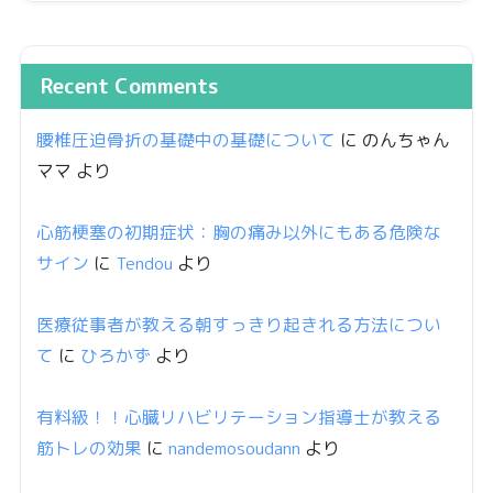
Recent Comments
腰椎圧迫骨折の基礎中の基礎について
に
のんちゃん
ママ
より
心筋梗塞の初期症状：胸の痛み以外にもある危険な
サイン
に
Tendou
より
医療従事者が教える朝すっきり起きれる方法につい
て
に
ひろかず
より
有料級！！心臓リハビリテーション指導士が教える
筋トレの効果
に
nandemosoudann
より