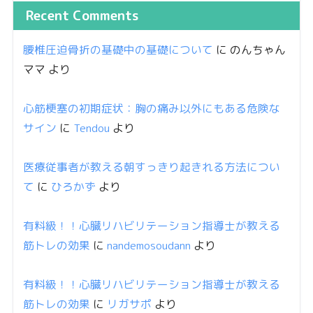
Recent Comments
腰椎圧迫骨折の基礎中の基礎について
に
のんちゃん
ママ
より
心筋梗塞の初期症状：胸の痛み以外にもある危険な
サイン
に
Tendou
より
医療従事者が教える朝すっきり起きれる方法につい
て
に
ひろかず
より
有料級！！心臓リハビリテーション指導士が教える
筋トレの効果
に
nandemosoudann
より
有料級！！心臓リハビリテーション指導士が教える
筋トレの効果
に
リガサポ
より