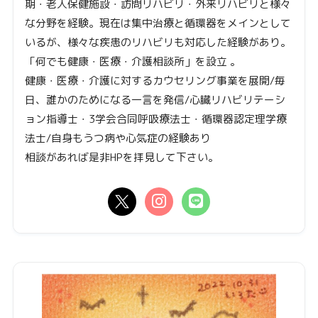
期・老人保健施設・訪問リハビリ・外来リハビリと様々
な分野を経験。現在は集中治療と循環器をメインとして
いるが、様々な疾患のリハビリも対応した経験があり。
「何でも健康・医療・介護相談所」を設立 。
健康・医療・介護に対するカウセリング事業を展開/毎
日、誰かのためになる一言を発信/心臓リハビリテーシ
ョン指導士・3学会合同呼吸療法士・循環器認定理学療
法士/自身もうつ病や心気症の経験あり
相談があれば是非HPを拝見して下さい。