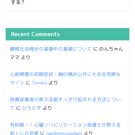
する？
Recent Comments
腰椎圧迫骨折の基礎中の基礎について
に
のんちゃん
ママ
より
心筋梗塞の初期症状：胸の痛み以外にもある危険な
サイン
に
Tendou
より
医療従事者が教える朝すっきり起きれる方法につい
て
に
ひろかず
より
有料級！！心臓リハビリテーション指導士が教える
筋トレの効果
に
nandemosoudann
より