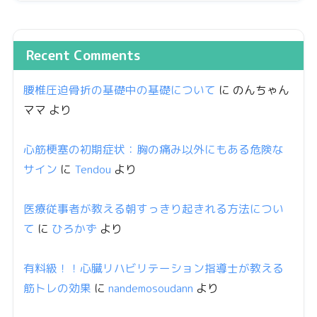
Recent Comments
腰椎圧迫骨折の基礎中の基礎について
に
のんちゃん
ママ
より
心筋梗塞の初期症状：胸の痛み以外にもある危険な
サイン
に
Tendou
より
医療従事者が教える朝すっきり起きれる方法につい
て
に
ひろかず
より
有料級！！心臓リハビリテーション指導士が教える
筋トレの効果
に
nandemosoudann
より