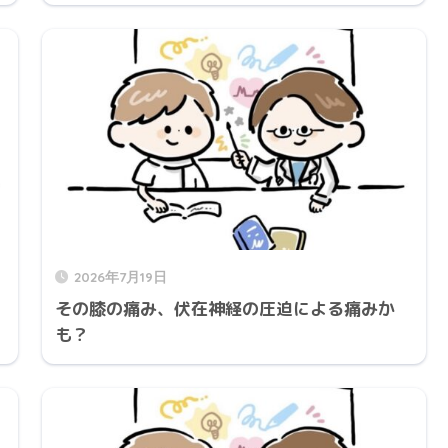
2026年7月19日
？
その膝の痛み、伏在神経の圧迫による痛みか
も？