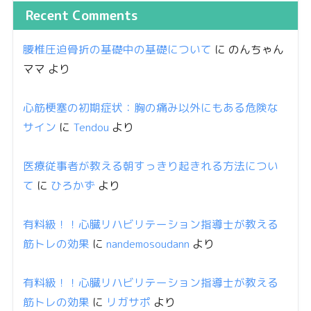
Recent Comments
腰椎圧迫骨折の基礎中の基礎について
に
のんちゃん
ママ
より
心筋梗塞の初期症状：胸の痛み以外にもある危険な
サイン
に
Tendou
より
医療従事者が教える朝すっきり起きれる方法につい
て
に
ひろかず
より
有料級！！心臓リハビリテーション指導士が教える
筋トレの効果
に
nandemosoudann
より
有料級！！心臓リハビリテーション指導士が教える
筋トレの効果
に
リガサポ
より