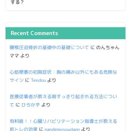
する？
Recent Comments
腰椎圧迫骨折の基礎中の基礎について
に
のんちゃん
ママ
より
心筋梗塞の初期症状：胸の痛み以外にもある危険な
サイン
に
Tendou
より
医療従事者が教える朝すっきり起きれる方法につい
て
に
ひろかず
より
有料級！！心臓リハビリテーション指導士が教える
筋トレの効果
に
nandemosoudann
より