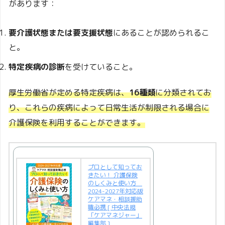
があります：
要介護状態または要支援状態
にあることが認められるこ
と。
特定疾病の診断
を受けていること。
厚生労働省が定める特定疾病は、
16種類
に分類されてお
り、これらの疾病によって日常生活が制限される場合に
介護保険を利用することができます。
プロとして知ってお
きたい！ 介護保険
のしくみと使い方
2024-2027年対応版
ケアマネ・相談援助
職必携 [ 中央法規
「ケアマネジャー」
編集部 ]