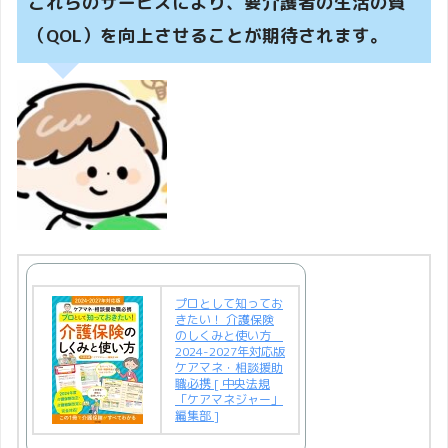
これらのサービスにより、要介護者の生活の質
（QOL）を向上させることが期待されます。
プロとして知ってお
きたい！ 介護保険
のしくみと使い方
2024-2027年対応版
ケアマネ・相談援助
職必携 [ 中央法規
「ケアマネジャー」
編集部 ]