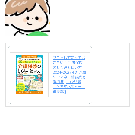
プロとして知ってお
きたい！ 介護保険
のしくみと使い方
2024-2027年対応版
ケアマネ・相談援助
職必携 [ 中央法規
「ケアマネジャー」
編集部 ]