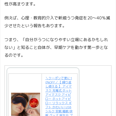
性が高まります。
例えば、心理・教育的介入で新規うつ発症を20〜40％減
少させたという報告もあります。
つまり、「自分がうつになりやすい立場にあるかもしれ
ない」と知ること自体が、早期ケアを動かす第一歩とな
るのです。
＼クーポンで更に1
0%OFF／【 繰り返
し使える 】 アイマ
スク 充電式 ホット
アイマスク アイピ
ロー ホットアイピ
ロー リラックス ギ
フト かわいい USB
シルク 安眠 睡眠 快
眠 グッズ 誕生日 プ