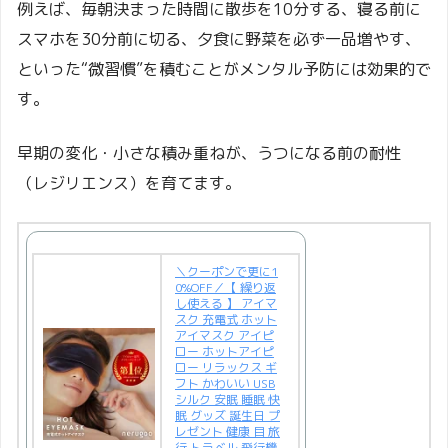
例えば、毎朝決まった時間に散歩を10分する、寝る前に
スマホを30分前に切る、夕食に野菜を必ず一品増やす、
といった“微習慣”を積むことがメンタル予防には効果的で
す。
早期の変化・小さな積み重ねが、うつになる前の耐性
（レジリエンス）を育てます。
＼クーポンで更に1
0%OFF／【 繰り返
し使える 】 アイマ
スク 充電式 ホット
アイマスク アイピ
ロー ホットアイピ
ロー リラックス ギ
フト かわいい USB
シルク 安眠 睡眠 快
眠 グッズ 誕生日 プ
レゼント 健康 目 旅
行 トラベル 飛行機