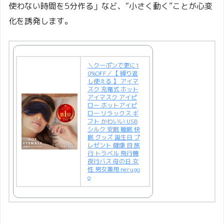
使わない時間を5分作る」など、“小さく動く”ことが心変
化を誘発します。
＼クーポンで更に1
0%OFF／【 繰り返
し使える 】 アイマ
スク 充電式 ホット
アイマスク アイピ
ロー ホットアイピ
ロー リラックス ギ
フト かわいい USB
シルク 安眠 睡眠 快
眠 グッズ 誕生日 プ
レゼント 健康 目 旅
行 トラベル 飛行機
夜行バス 母の日 女
性 男女兼用 nerugo
o