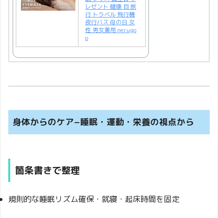
レゼント 健康 目 旅
行 トラベル 飛行機
夜行バス 母の日 女
性 男女兼用 nerugo
o
身体からのケア−睡眠・運動・栄養の視点から
箇条書きで整理
規則的な睡眠リズム確保・就寝・起床時間を固定