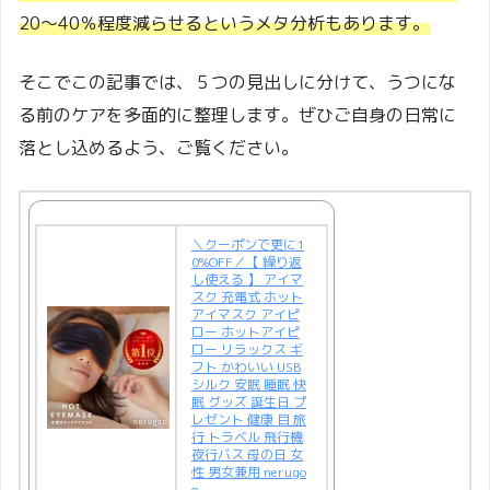
20～40％程度減らせるというメタ分析もあります。
そこでこの記事では、５つの見出しに分けて、うつにな
る前のケアを多面的に整理します。ぜひご自身の日常に
落とし込めるよう、ご覧ください。
＼クーポンで更に1
0%OFF／【 繰り返
し使える 】 アイマ
スク 充電式 ホット
アイマスク アイピ
ロー ホットアイピ
ロー リラックス ギ
フト かわいい USB
シルク 安眠 睡眠 快
眠 グッズ 誕生日 プ
レゼント 健康 目 旅
行 トラベル 飛行機
夜行バス 母の日 女
性 男女兼用 nerugo
o