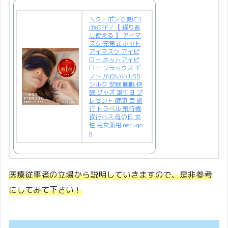
＼クーポンで更に1
0%OFF／【 繰り返
し使える 】 アイマ
スク 充電式 ホット
アイマスク アイピ
ロー ホットアイピ
ロー リラックス ギ
フト かわいい USB
シルク 安眠 睡眠 快
眠 グッズ 誕生日 プ
レゼント 健康 目 旅
行 トラベル 飛行機
夜行バス 母の日 女
性 男女兼用 nerugo
o
医療従事者の立場から説明していきますので、是非参考
にしてみて下さい！