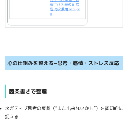
夜行バス 母の日 女
性 男女兼用 nerugo
o
心の仕組みを整える−思考・感情・ストレス反応
箇条書きで整理
ネガティブ思考の反芻（“また出来ないかも”）を認知的に
捉える