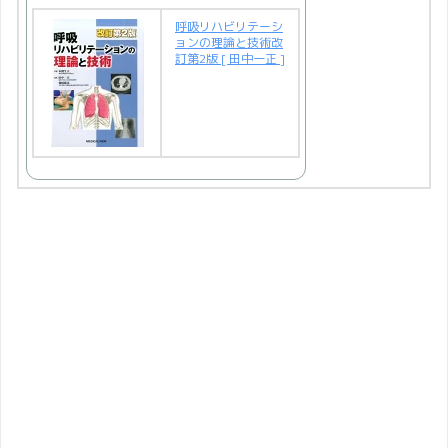
呼吸リハビリテーシ
ョンの理論と技術改
訂第2版 [ 田中一正 ]