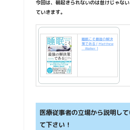
今回は、朝起きられないのは怠けじゃない
ていきます。
睡眠こそ最強の解決
策である [ Matthew
Walker ]
医療従事者の立場から説明して
て下さい！