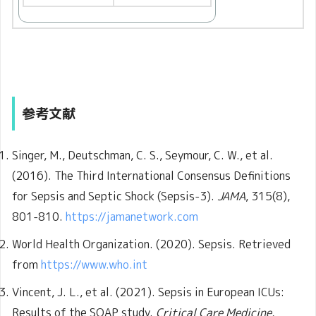
参考文献
Singer, M., Deutschman, C. S., Seymour, C. W., et al.
(2016). The Third International Consensus Definitions
for Sepsis and Septic Shock (Sepsis-3).
JAMA
, 315(8),
801-810.
https://jamanetwork.com
World Health Organization. (2020). Sepsis. Retrieved
from
https://www.who.int
Vincent, J. L., et al. (2021). Sepsis in European ICUs:
Results of the SOAP study.
Critical Care Medicine
,