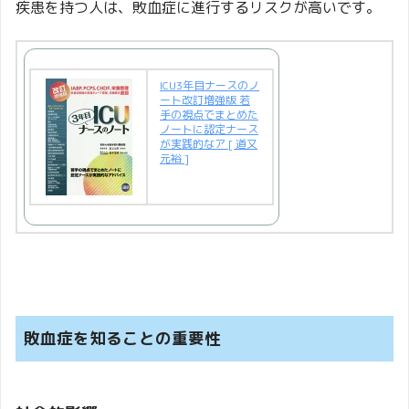
疾患を持つ人は、敗血症に進行するリスクが高いです。
ICU3年目ナースのノ
ート改訂増強版 若
手の視点でまとめた
ノートに認定ナース
が実践的なア [ 道又
元裕 ]
敗血症を知ることの重要性