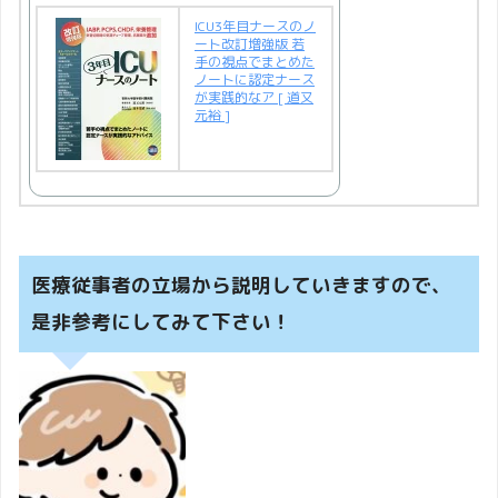
ICU3年目ナースのノ
ート改訂増強版 若
手の視点でまとめた
ノートに認定ナース
が実践的なア [ 道又
元裕 ]
医療従事者の立場から説明していきますので、
是非参考にしてみて下さい！