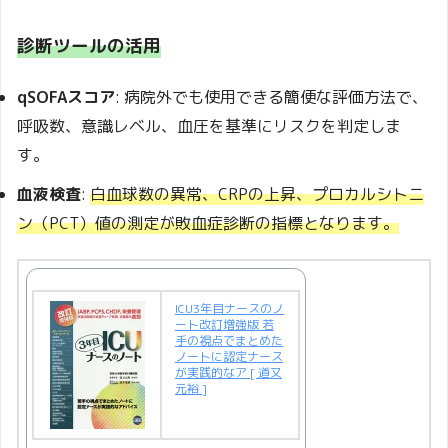
診断ツールの活用
qSOFAスコア
: 病院外でも使用できる簡便な評価方法で、
呼吸数、意識レベル、血圧を基準にリスクを判定しま
す。
血液検査
:
白血球数の異常、CRPの上昇、プロカルシトニ
ン（PCT）値の測定が敗血症診断の指標となります。
ICU3年目ナースのノ
ート改訂増強版 若
手の視点でまとめた
ノートに認定ナース
が実践的なア [ 道又
元裕 ]