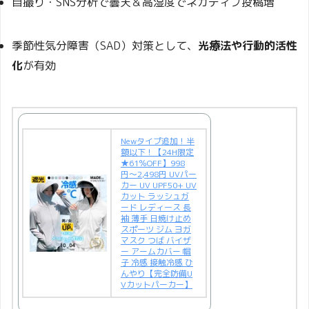
自撮り・SNS分析で曇天＆高湿度でネガティブ投稿増
季節性気分障害（SAD）対策として、
光療法や行動的活性
化
が有効
Newタイプ追加！半
額以下！【24H限定
★61％OFF】998
円〜2,498円 UVパー
カー UV UPF50+ UV
カット ラッシュガ
ード レディース 長
袖 薄手 日焼け止め
スポーツ ジム ヨガ
マスク つば バイザ
ー アームカバー 帽
子 冷感 接触冷感 ひ
んやり【完全防備U
Vカットパーカー】