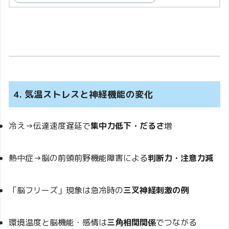
4. 気温ストレスと神経機能の変化
冷え→伝達速度遅延で
集中力低下・だるさ
増
熱中症→脳の前頭前野機能障害による
判断力・注意力減
「脳フリーズ」現象は急冷時の
三叉神経刺激の例
環境温度と脳機能・感情は
三角相関関係
でつながる