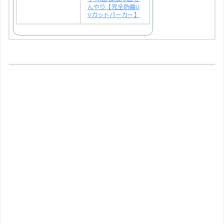
んやり【完全防備U
Vカットパーカー】