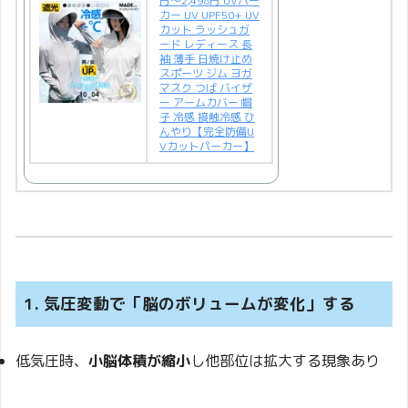
円〜2,498円 UVパー
カー UV UPF50+ UV
カット ラッシュガ
ード レディース 長
袖 薄手 日焼け止め
スポーツ ジム ヨガ
マスク つば バイザ
ー アームカバー 帽
子 冷感 接触冷感 ひ
んやり【完全防備U
Vカットパーカー】
1. 気圧変動で「脳のボリュームが変化」する
低気圧時、
小脳体積が縮小
し他部位は拡大する現象あり