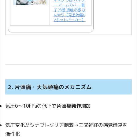
マスク つば バイザ
ー アームカバー 帽
子 冷感 接触冷感 ひ
んやり【完全防備U
Vカットパーカー】
2. 片頭痛・天気頭痛のメカニズム
気圧6〜10hPaの低下で
片頭痛発作増加
気圧変化がシナプトグリア刺激→三叉神経の痛覚伝達を
活性化