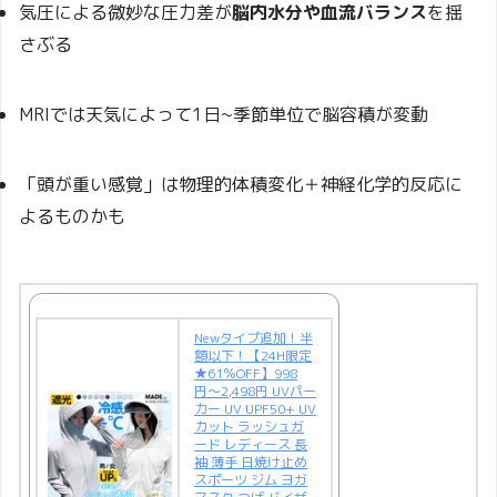
気圧による微妙な圧力差が
脳内水分や血流バランス
を揺
さぶる
MRIでは天気によって1日~季節単位で脳容積が変動
「頭が重い感覚」は物理的体積変化＋神経化学的反応に
よるものかも
Newタイプ追加！半
額以下！【24H限定
★61％OFF】998
円〜2,498円 UVパー
カー UV UPF50+ UV
カット ラッシュガ
ード レディース 長
袖 薄手 日焼け止め
スポーツ ジム ヨガ