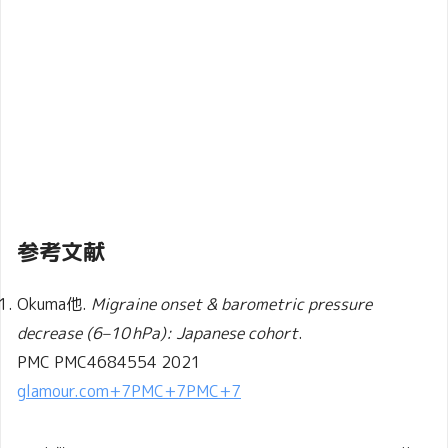
参考文献
Okuma他.
Migraine onset & barometric pressure
decrease (6–10 hPa): Japanese cohort
.
PMC PMC4684554 2021
glamour.com
+7
PMC
+7
PMC
+7