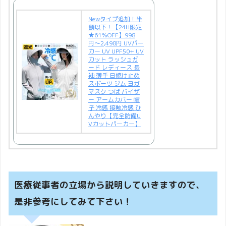
Newタイプ追加！半
額以下！【24H限定
★61％OFF】998
円〜2,498円 UVパー
カー UV UPF50+ UV
カット ラッシュガ
ード レディース 長
袖 薄手 日焼け止め
スポーツ ジム ヨガ
マスク つば バイザ
ー アームカバー 帽
子 冷感 接触冷感 ひ
んやり【完全防備U
Vカットパーカー】
医療従事者の立場から説明していきますので、
是非参考にしてみて下さい！