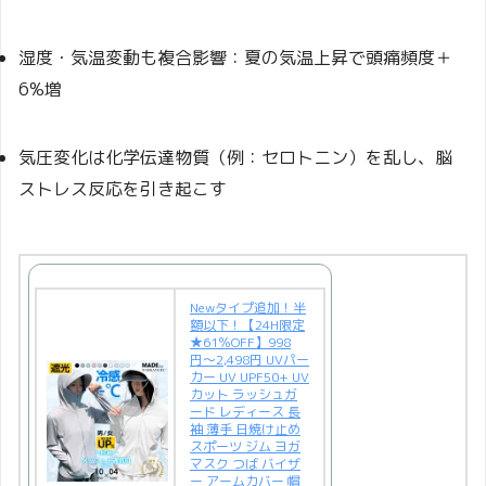
湿度・気温変動も複合影響：夏の気温上昇で頭痛頻度＋
6%増
気圧変化は化学伝達物質（例：セロトニン）を乱し、脳
ストレス反応を引き起こす
Newタイプ追加！半
額以下！【24H限定
★61％OFF】998
円〜2,498円 UVパー
カー UV UPF50+ UV
カット ラッシュガ
ード レディース 長
袖 薄手 日焼け止め
スポーツ ジム ヨガ
マスク つば バイザ
ー アームカバー 帽