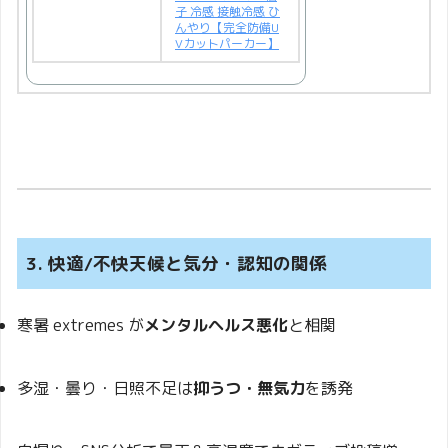
子 冷感 接触冷感 ひ
んやり【完全防備U
Vカットパーカー】
3. 快適/不快天候と気分・認知の関係
寒暑 extremes が
メンタルヘルス悪化
と相関
多湿・曇り・日照不足は
抑うつ・無気力
を誘発