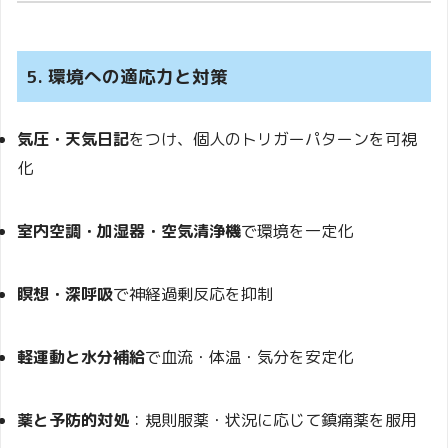
5. 環境への適応力と対策
気圧・天気日記
をつけ、個人のトリガーパターンを可視
化
室内空調・加湿器・空気清浄機
で環境を一定化
瞑想・深呼吸
で神経過剰反応を抑制
軽運動と水分補給
で血流・体温・気分を安定化
薬と予防的対処
：規則服薬・状況に応じて鎮痛薬を服用