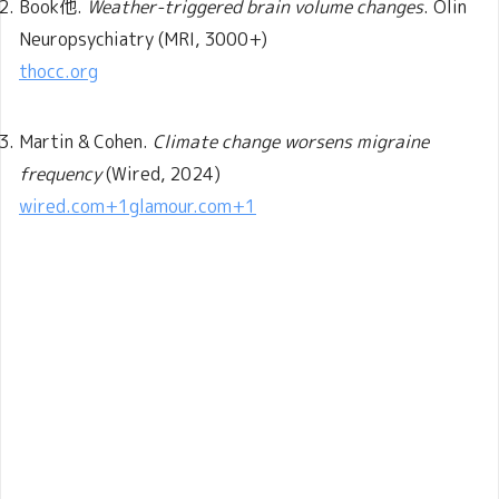
Book他.
Weather-triggered brain volume changes
. Olin
Neuropsychiatry (MRI, 3000+)
thocc.org
Martin & Cohen.
Climate change worsens migraine
frequency
(Wired, 2024)
wired.com
+1
glamour.com
+1