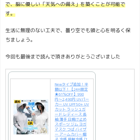
で、脳に優しい「天気への備え」を築くことが可能で
す。
生活に無理のない工夫で、曇り空でも頭と心を明るく保
ちましょう。
今回も最後まで読んで頂きありがとうございました
Newタイプ追加！半
額以下！【24H限定
★61％OFF】998
円〜2,498円 UVパー
カー UV UPF50+ UV
カット ラッシュガ
ード レディース 長
袖 薄手 日焼け止め
スポーツ ジム ヨガ
マスク つば バイザ
ー アームカバー 帽
子 冷感 接触冷感 ひ