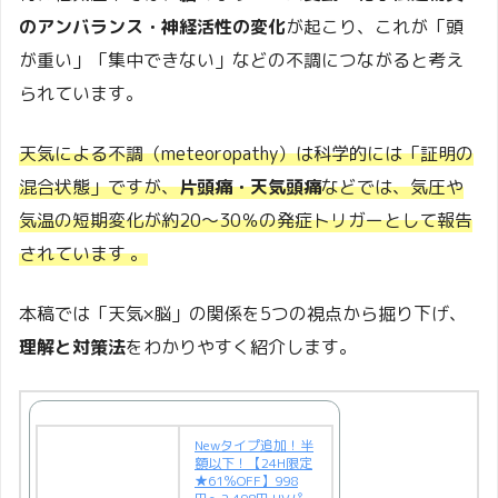
のアンバランス・神経活性の変化
が起こり、これが「頭
が重い」「集中できない」などの不調につながると考え
られています。
天気による不調（meteoropathy）は科学的には「証明の
混合状態」ですが、
片頭痛・天気頭痛
などでは、気圧や
気温の短期変化が約20～30％の発症トリガーとして報告
されています
。
本稿では「天気×脳」の関係を5つの視点から掘り下げ、
理解と対策法
をわかりやすく紹介します。
Newタイプ追加！半
額以下！【24H限定
★61％OFF】998