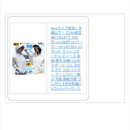
Newタイプ追加！半
額以下！【24H限定
★61％OFF】998
円〜2,498円 UVパー
カー UV UPF50+ UV
カット ラッシュガ
ード レディース 長
袖 薄手 日焼け止め
スポーツ ジム ヨガ
マスク つば バイザ
ー アームカバー 帽
子 冷感 接触冷感 ひ
んやり【完全防備U
Vカットパーカー】