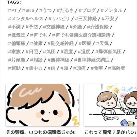
TAGS :
PT
SNS
うつ
だるさ
ブログ
メンタル
メンタルヘルス
リハビリ
三叉神経
不安
不調
予防
交感神経
介護
介護保険
低気圧
何でも
何でも健康医療介護相談所
偏頭痛
健康
副交感神経
医療
天気
家族
日照
気圧
温度
湿度
爆弾低気圧
片頭痛
相談
自律神経
自律神経失調症
運動
集中力
雨
頭
頭痛
食事
高齢者
その頭痛、いつもの偏頭痛じゃな
これって異常？足がパン