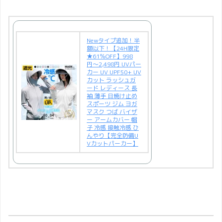
Newタイプ追加！半
額以下！【24H限定
★61％OFF】998
円〜2,498円 UVパー
カー UV UPF50+ UV
カット ラッシュガ
ード レディース 長
袖 薄手 日焼け止め
スポーツ ジム ヨガ
マスク つば バイザ
ー アームカバー 帽
子 冷感 接触冷感 ひ
んやり【完全防備U
Vカットパーカー】