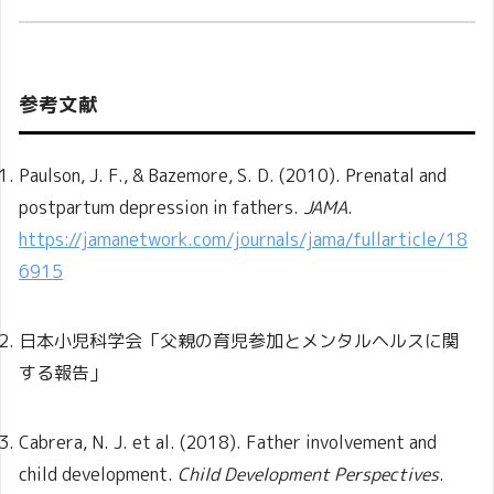
参考文献
Paulson, J. F., & Bazemore, S. D. (2010). Prenatal and
postpartum depression in fathers.
JAMA
.
https://jamanetwork.com/journals/jama/fullarticle/18
6915
日本小児科学会「父親の育児参加とメンタルヘルスに関
する報告」
Cabrera, N. J. et al. (2018). Father involvement and
child development.
Child Development Perspectives
.