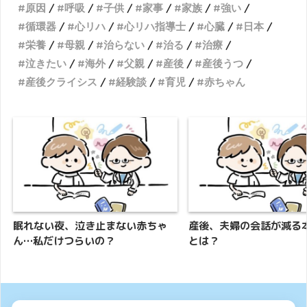
原因
呼吸
子供
家事
家族
強い
循環器
心リハ
心リハ指導士
心臓
日本
栄養
母親
治らない
治る
治療
泣きたい
海外
父親
産後
産後うつ
産後クライシス
経験談
育児
赤ちゃん
眠れない夜、泣き止まない赤ちゃ
産後、夫婦の会話が減る
ん…私だけつらいの？
とは？