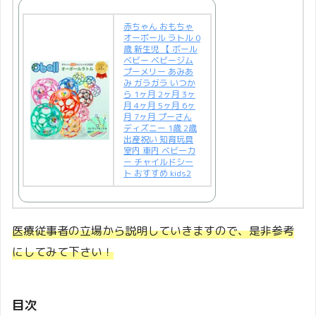
赤ちゃん おもちゃ
オーボール ラトル 0
歳 新生児 【 ボール
ベビー ベビージム
プーメリー あみあ
み ガラガラ いつか
ら 1ヶ月 2ヶ月 3ヶ
月 4ヶ月 5ヶ月 6ヶ
月 7ヶ月 プーさん
ディズニー 1歳 2歳
出産祝い 知育玩具
室内 車内 ベビーカ
ー チャイルドシー
ト おすすめ kids2
医療従事者の立場から説明していきますので、是非参考
にしてみて下さい！
目次