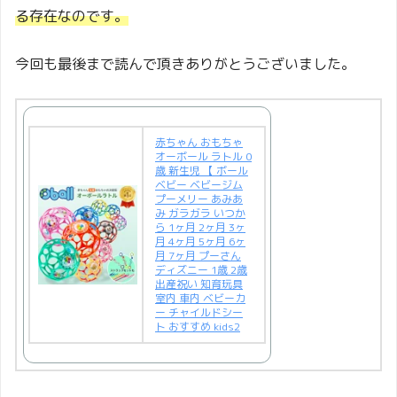
る存在なのです。
今回も最後まで読んで頂きありがとうございました。
赤ちゃん おもちゃ
オーボール ラトル 0
歳 新生児 【 ボール
ベビー ベビージム
プーメリー あみあ
み ガラガラ いつか
ら 1ヶ月 2ヶ月 3ヶ
月 4ヶ月 5ヶ月 6ヶ
月 7ヶ月 プーさん
ディズニー 1歳 2歳
出産祝い 知育玩具
室内 車内 ベビーカ
ー チャイルドシー
ト おすすめ kids2