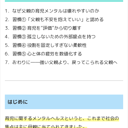
1．なぜ父親の育児メンタルは壊れやすいのか
2．習慣①「父親も不安を抱えていい」と認める
3．習慣② 育児を“評価”から切り離す
4．習慣③ 孤立しないための外部接点を持つ
5．習慣④ 役割を固定しすぎない柔軟性
6．習慣⑤ 心と体の疲労を数値化する
7．おわりに――強い父親より、戻ってこられる父親へ
はじめに
育児に関するメンタルヘルスというと、これまで社会の
焦点は主に母親に当てられてきました。