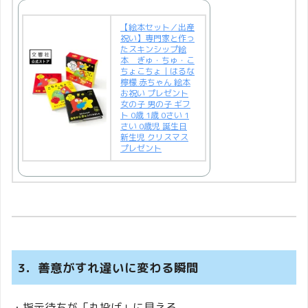
【絵本セット／出産
祝い】専門家と作っ
たスキンシップ絵
本 ぎゅ・ちゅ・こ
ちょこちょ｜はるな
檸檬 赤ちゃん 絵本
お祝い プレゼント
女の子 男の子 ギフ
ト 0歳 1歳 0さい 1
さい 0歳児 誕生日
新生児 クリスマス
プレゼント
3．善意がすれ違いに変わる瞬間
・指示待ちが「丸投げ」に見える