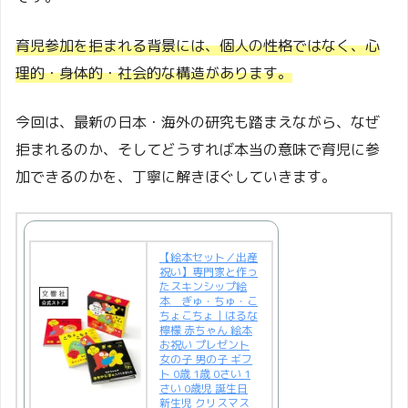
育児参加を拒まれる背景には、個人の性格ではなく、心
理的・身体的・社会的な構造があります。
今回は、最新の日本・海外の研究も踏まえながら、なぜ
拒まれるのか、そしてどうすれば本当の意味で育児に参
加できるのかを、丁寧に解きほぐしていきます。
【絵本セット／出産
祝い】専門家と作っ
たスキンシップ絵
本 ぎゅ・ちゅ・こ
ちょこちょ｜はるな
檸檬 赤ちゃん 絵本
お祝い プレゼント
女の子 男の子 ギフ
ト 0歳 1歳 0さい 1
さい 0歳児 誕生日
新生児 クリスマス