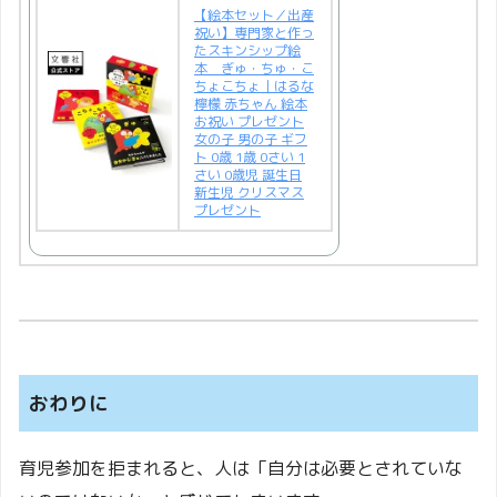
【絵本セット／出産
祝い】専門家と作っ
たスキンシップ絵
本 ぎゅ・ちゅ・こ
ちょこちょ｜はるな
檸檬 赤ちゃん 絵本
お祝い プレゼント
女の子 男の子 ギフ
ト 0歳 1歳 0さい 1
さい 0歳児 誕生日
新生児 クリスマス
プレゼント
おわりに
育児参加を拒まれると、人は「自分は必要とされていな