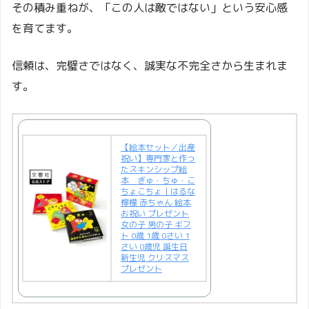
その積み重ねが、「この人は敵ではない」という安心感
を育てます。
信頼は、完璧さではなく、誠実な不完全さから生まれま
す。
【絵本セット／出産
祝い】専門家と作っ
たスキンシップ絵
本 ぎゅ・ちゅ・こ
ちょこちょ｜はるな
檸檬 赤ちゃん 絵本
お祝い プレゼント
女の子 男の子 ギフ
ト 0歳 1歳 0さい 1
さい 0歳児 誕生日
新生児 クリスマス
プレゼント