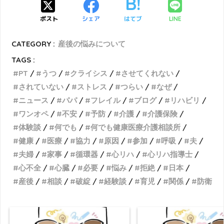
ポスト
シェア
はてブ
LINE
CATEGORY :
産後の悩みについて
TAGS :
PT
うつ
クライシス
させてくれない
されていない
ストレス
つらい
なぜ
ニュース
パパ
フレイル
ブログ
リハビリ
ワンオペ
不安
予防
介護
介護保険
体験談
何でも
何でも健康医療介護相談所
健康
医療
協力
原因
参加
呼吸
夫
夫婦
家事
循環器
心リハ
心リハ指導士
心不全
心臓
必要
悩み
拒絶
日本
産後
相談
破綻
経験談
育児
関係
防衛