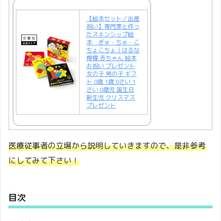
【絵本セット／出産
祝い】専門家と作っ
たスキンシップ絵
本 ぎゅ・ちゅ・こ
ちょこちょ｜はるな
檸檬 赤ちゃん 絵本
お祝い プレゼント
女の子 男の子 ギフ
ト 0歳 1歳 0さい 1
さい 0歳児 誕生日
新生児 クリスマス
プレゼント
医療従事者の立場から説明していきますので、是非参考
にしてみて下さい！
目次