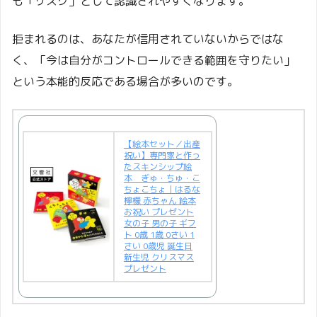
も「リスク」として認識されやすくなります。
拒まれるのは、あなたが信用されていないからではな
く、「今は自分がコントロールできる範囲を守りたい」
という本能的反応である場合が多いのです。
【絵本セット／出産
祝い】専門家と作っ
たスキンシップ絵
本 ぎゅ・ちゅ・こ
ちょこちょ｜はるな
檸檬 赤ちゃん 絵本
お祝い プレゼント
女の子 男の子 ギフ
ト 0歳 1歳 0さい 1
さい 0歳児 誕生日
新生児 クリスマス
プレゼント