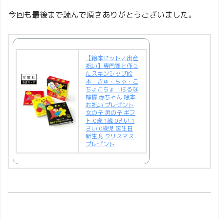
今回も最後まで読んで頂きありがとうございました。
【絵本セット／出産
祝い】専門家と作っ
たスキンシップ絵
本 ぎゅ・ちゅ・こ
ちょこちょ｜はるな
檸檬 赤ちゃん 絵本
お祝い プレゼント
女の子 男の子 ギフ
ト 0歳 1歳 0さい 1
さい 0歳児 誕生日
新生児 クリスマス
プレゼント