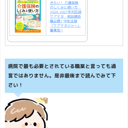
きたい！ 介護保険
のしくみと使い方
2024-2027年対応版
ケアマネ・相談援助
職必携 [ 中央法規
「ケアマネジャー」
編集部 ]
病院で最も必要とされている職業と言っても過
言ではありません。是非最後まで読んでみて下
さい！