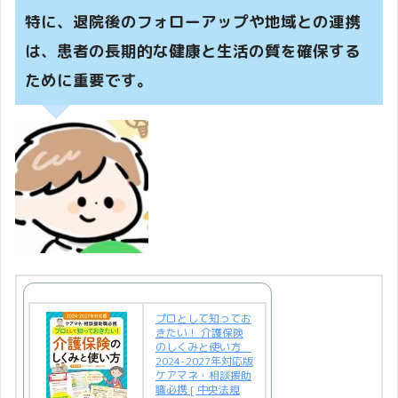
特に、退院後のフォローアップや地域との連携
は、患者の長期的な健康と生活の質を確保する
ために重要です。
プロとして知ってお
きたい！ 介護保険
のしくみと使い方
2024-2027年対応版
ケアマネ・相談援助
職必携 [ 中央法規