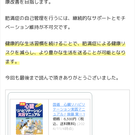
康改善を目指します。
肥満症の自己管理を行うには、継続的なサポートとモチ
ベーション維持が不可欠です。
健康的な生活習慣を続けることで、肥満症による健康リ
スクを減らし、より豊かな生活を送ることが可能となり
ます。
今回も最後まで読んで頂きありがとうございました。
国循 心臓リハビリ
テーション実践マニ
ュアル [ 後藤 葉一 ]
価格：6,380円（税
込、送料無料)
(202
4/11/4時点)