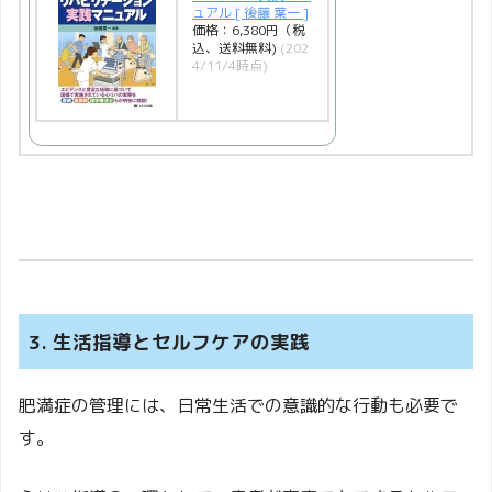
ュアル [ 後藤 葉一 ]
価格：6,380円（税
込、送料無料)
(202
4/11/4時点)
3. 生活指導とセルフケアの実践
肥満症の管理には、日常生活での意識的な行動も必要で
す。