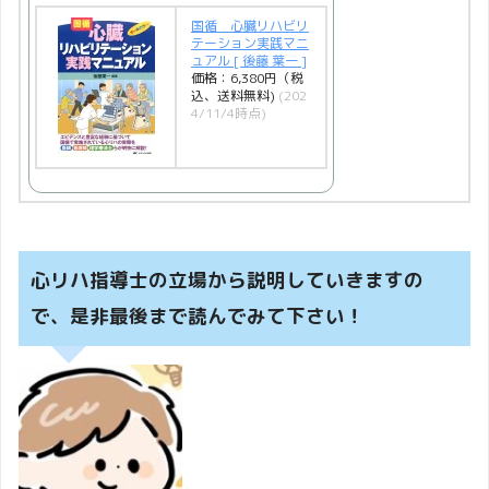
国循 心臓リハビリ
テーション実践マニ
ュアル [ 後藤 葉一 ]
価格：6,380円（税
込、送料無料)
(202
4/11/4時点)
心リハ指導士の立場から説明していきますの
で、是非最後まで読んでみて下さい！