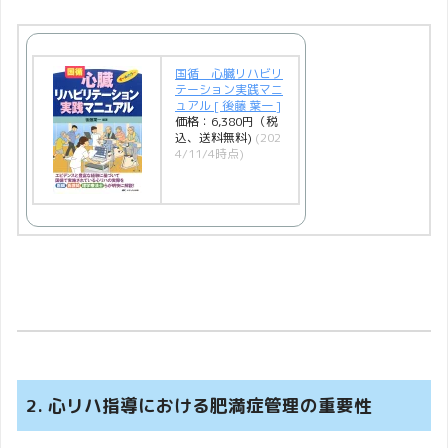
国循 心臓リハビリ
テーション実践マニ
ュアル [ 後藤 葉一 ]
価格：6,380円（税
込、送料無料)
(202
4/11/4時点)
2. 心リハ指導における肥満症管理の重要性