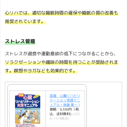
心リハでは、適切な睡眠時間の確保や睡眠の質の改善も
推奨されています。
ストレス管理
ストレスが過食や運動意欲の低下につながることから、
リラクゼーションや趣味の時間を持つことが奨励されま
す。瞑想やヨガなども効果的です。
国循 心臓リハビリ
テーション実践マニ
ュアル [ 後藤 葉一 ]
価格：6,380円（税
込、送料無料)
(202
4/11/4時点)