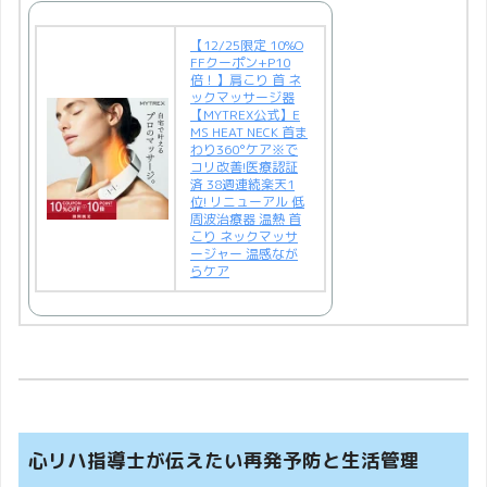
【12/25限定 10%O
FFクーポン+P10
倍！】肩こり 首 ネ
ックマッサージ器
【MYTREX公式】E
MS HEAT NECK 首ま
わり360°ケア※で
コリ改善!医療認証
済 38週連続楽天1
位! リニューアル 低
周波治療器 温熱 首
こり ネックマッサ
ージャー 温感なが
らケア
心リハ指導士が伝えたい再発予防と生活管理