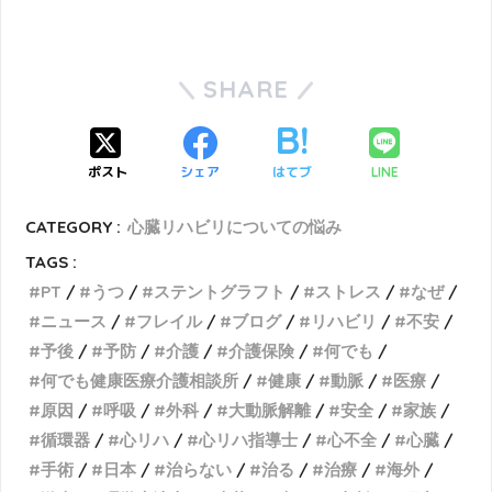
SHARE
ポスト
シェア
はてブ
LINE
CATEGORY :
心臓リハビリについての悩み
TAGS :
PT
うつ
ステントグラフト
ストレス
なぜ
ニュース
フレイル
ブログ
リハビリ
不安
予後
予防
介護
介護保険
何でも
何でも健康医療介護相談所
健康
動脈
医療
原因
呼吸
外科
大動脈解離
安全
家族
循環器
心リハ
心リハ指導士
心不全
心臓
手術
日本
治らない
治る
治療
海外