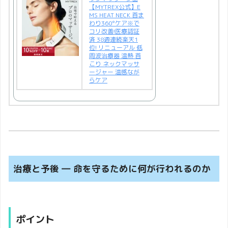
【MYTREX公式】E
MS HEAT NECK 首ま
わり360°ケア※で
コリ改善!医療認証
済 38週連続楽天1
位! リニューアル 低
周波治療器 温熱 首
こり ネックマッサ
ージャー 温感なが
らケア
治療と予後 ― 命を守るために何が行われるのか
ポイント