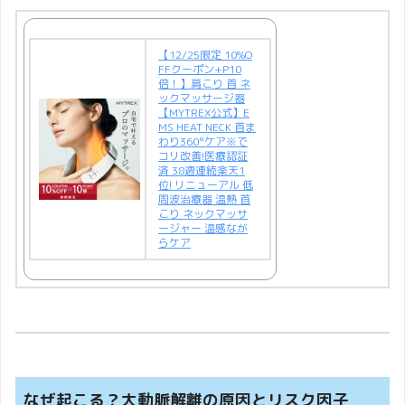
【12/25限定 10%O
FFクーポン+P10
倍！】肩こり 首 ネ
ックマッサージ器
【MYTREX公式】E
MS HEAT NECK 首ま
わり360°ケア※で
コリ改善!医療認証
済 38週連続楽天1
位! リニューアル 低
周波治療器 温熱 首
こり ネックマッサ
ージャー 温感なが
らケア
なぜ起こる？大動脈解離の原因とリスク因子