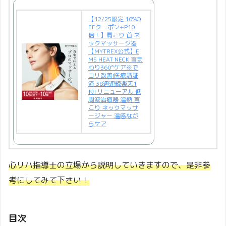
【12/25限定 10%O
FFクーポン+P10
倍！】肩こり 首 ネ
ックマッサージ器
【MYTREX公式】E
MS HEAT NECK 首ま
わり360°ケア※で
コリ改善!医療認証
済 38週連続楽天1
位! リニューアル 低
周波治療器 温熱 首
こり ネックマッサ
ージャー 温感なが
らケア
心リハ指導士の立場から説明していきますので、是非参
考にしてみて下さい！
目次