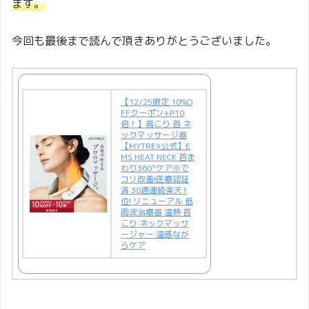
ます。
今回も最後まで読んで頂きありがとうございました。
【12/25限定 10%O
FFクーポン+P10
倍！】肩こり 首 ネ
ックマッサージ器
【MYTREX公式】E
MS HEAT NECK 首ま
わり360°ケア※で
コリ改善!医療認証
済 38週連続楽天1
位! リニューアル 低
周波治療器 温熱 首
こり ネックマッサ
ージャー 温感なが
らケア