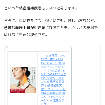
といった結合組織疾患もリスクとなります。
さらに、重い物を持つ、強くいきむ、激しい怒りなど、
急激な血圧上昇が引き金
になることも、心リハの現場で
は非常に重要な視点です。
【12/25限定 10%O
FFクーポン+P10
倍！】肩こり 首 ネ
ックマッサージ器
【MYTREX公式】E
MS HEAT NECK 首ま
わり360°ケア※で
コリ改善!医療認証
済 38週連続楽天1
位! リニューアル 低
周波治療器 温熱 首
こり ネックマッサ
ージャー 温感なが
らケア