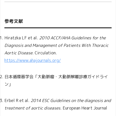
参考文献
Hiratzka LF et al.
2010 ACCF/AHA Guidelines for the
Diagnosis and Management of Patients With Thoracic
Aortic Disease
. Circulation.
https://www.ahajournals.org/
日本循環器学会「大動脈瘤・大動脈解離診療ガイドライ
ン」
Erbel R et al.
2014 ESC Guidelines on the diagnosis and
treatment of aortic diseases
. European Heart Journal