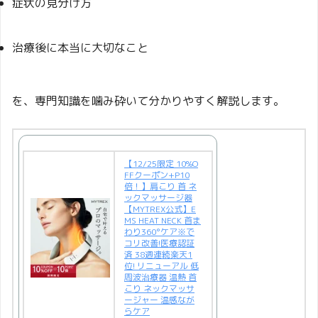
症状の見分け方
治療後に本当に大切なこと
を、専門知識を噛み砕いて分かりやすく解説します。
【12/25限定 10%O
FFクーポン+P10
倍！】肩こり 首 ネ
ックマッサージ器
【MYTREX公式】E
MS HEAT NECK 首ま
わり360°ケア※で
コリ改善!医療認証
済 38週連続楽天1
位! リニューアル 低
周波治療器 温熱 首
こり ネックマッサ
ージャー 温感なが
らケア