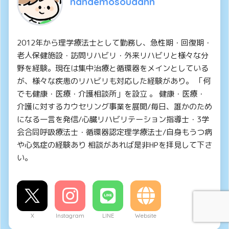
nandemosoudann
2012年から理学療法士として勤務し、急性期・回復期・
老人保健施設・訪問リハビリ・外来リハビリと様々な分
野を経験。現在は集中治療と循環器をメインとしている
が、様々な疾患のリハビリも対応した経験があり。 「何
でも健康・医療・介護相談所」を設立 。 健康・医療・
介護に対するカウセリング事業を展開/毎日、誰かのため
になる一言を発信/心臓リハビリテーション指導士・3学
会合同呼吸療法士・循環器認定理学療法士/自身もうつ病
や心気症の経験あり 相談があれば是非HPを拝見して下さ
い。
X
Instagram
LINE
Website