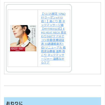
【12/25限定 10%O
FFクーポン+P10
倍！】肩こり 首 ネ
ックマッサージ器
【MYTREX公式】E
MS HEAT NECK 首ま
わり360°ケア※で
コリ改善!医療認証
済 38週連続楽天1
位! リニューアル 低
周波治療器 温熱 首
こり ネックマッサ
ージャー 温感なが
らケア
おわりに