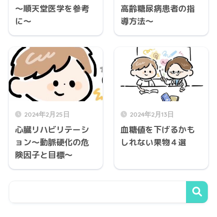
～順天堂医学を参考
高齢糖尿病患者の指
に～
導方法～
2024年2月25日
2024年2月13日
心臓リハビリテーシ
血糖値を下げるかも
ョン～動脈硬化の危
しれない果物４選
険因子と目標～