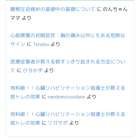
腰椎圧迫骨折の基礎中の基礎について
に
のんちゃん
ママ
より
心筋梗塞の初期症状：胸の痛み以外にもある危険な
サイン
に
Tendou
より
医療従事者が教える朝すっきり起きれる方法につい
て
に
ひろかず
より
有料級！！心臓リハビリテーション指導士が教える
筋トレの効果
に
nandemosoudann
より
有料級！！心臓リハビリテーション指導士が教える
筋トレの効果
に
リガサポ
より