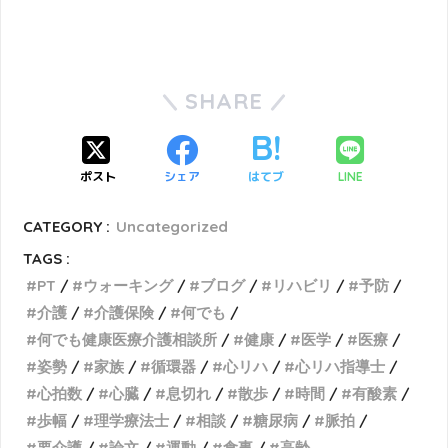
SHARE
ポスト
シェア
はてブ
LINE
CATEGORY :
Uncategorized
TAGS :
PT
ウォーキング
ブログ
リハビリ
予防
介護
介護保険
何でも
何でも健康医療介護相談所
健康
医学
医療
姿勢
家族
循環器
心リハ
心リハ指導士
心拍数
心臓
息切れ
散歩
時間
有酸素
歩幅
理学療法士
相談
糖尿病
脈拍
要介護
論文
運動
食事
高齢