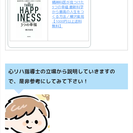
精神科医が見つけた
3つの幸福 最新科学
から最高の人生をつ
くる方法／樺沢紫苑
【1000円以上送料
無料】
心リハ指導士の立場から説明していきますの
で、是非参考にしてみて下さい！