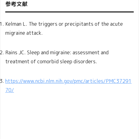
参考文献
Kelman L. The triggers or precipitants of the acute
migraine attack.
Rains JC. Sleep and migraine: assessment and
treatment of comorbid sleep disorders.
https://www.ncbi.nlm.nih.gov/pmc/articles/PMC37291
70/