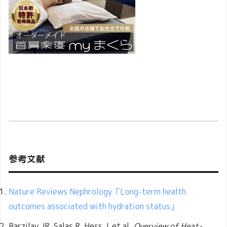
参考文献
Nature Reviews Nephrology「Long-term health
outcomes associated with hydration status」
Barzilay JR, Salas R, Hess J, et al.
Overview of Heat-