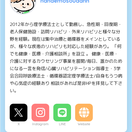
nandemosoudann
2012年から理学療法士として勤務し、急性期・回復期・
老人保健施設・訪問リハビリ・外来リハビリと様々な分
野を経験。現在は集中治療と循環器をメインとしている
が、様々な疾患のリハビリも対応した経験があり。 「何
でも健康・医療・介護相談所」を設立 。 健康・医療・
介護に対するカウセリング事業を展開/毎日、誰かのため
になる一言を発信/心臓リハビリテーション指導士・3学
会合同呼吸療法士・循環器認定理学療法士/自身もうつ病
や心気症の経験あり 相談があれば是非HPを拝見して下さ
い。
X
Instagram
LINE
Website