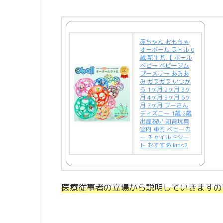
赤ちゃん おもちゃ
オーボール ラトル 0
歳 新生児 【 ボール
ベビー ベビージム
プーメリー あみあ
み ガラガラ いつか
ら 1ヶ月 2ヶ月 3ヶ
月 4ヶ月 5ヶ月 6ヶ
月 7ヶ月 プーさん
ディズニー 1歳 2歳
出産祝い 知育玩具
室内 車内 ベビーカ
ー チャイルドシー
ト おすすめ kids2
医療従事者の立場から説明していきますの