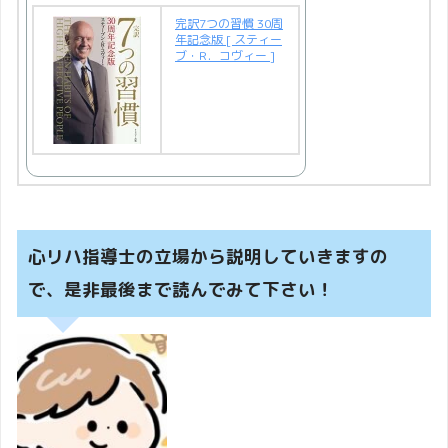
完訳7つの習慣 30周
年記念版 [ スティー
ブ・R．コヴィー ]
心リハ指導士の立場から説明していきますの
で、是非最後まで読んでみて下さい！