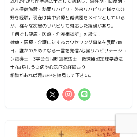
2012年から理学療法士として勤務し、急性期・回復期・
老人保健施設・訪問リハビリ・外来リハビリと様々な分
野を経験。現在は集中治療と循環器をメインとしている
が、様々な疾患のリハビリも対応した経験があり。
「何でも健康・医療・介護相談所」を設立 。
健康・医療・介護に対するカウセリング事業を展開/毎
日、誰かのためになる一言を発信/心臓リハビリテーショ
ン指導士・3学会合同呼吸療法士・循環器認定理学療法
士/自身もうつ病や心気症の経験あり
相談があれば是非HPを拝見して下さい。