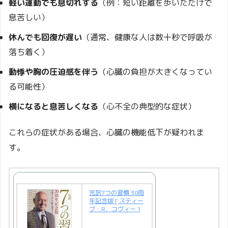
軽い運動でも息切れする
（例：短い距離を歩いただけで
息苦しい）
休んでも回復が遅い
（通常、健康な人は数十秒で呼吸が
落ち着く）
動悸や胸の圧迫感を伴う
（心臓の負担が大きくなってい
る可能性）
横になると息苦しくなる
（心不全の典型的な症状）
これらの症状がある場合、心臓の機能低下が疑われま
す。
完訳7つの習慣 30周
年記念版 [ スティー
ブ・R．コヴィー ]