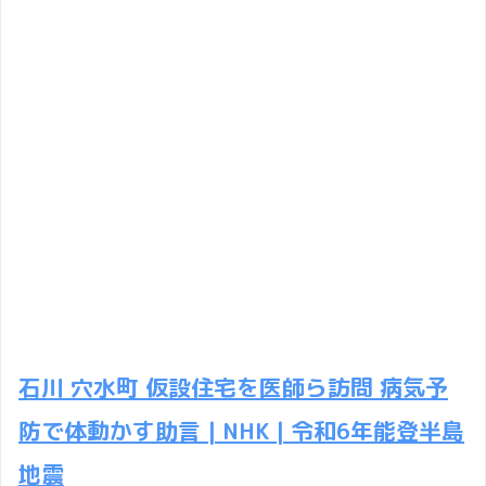
石川 穴水町 仮設住宅を医師ら訪問 病気予
防で体動かす助言 | NHK | 令和6年能登半島
地震