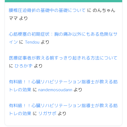
腰椎圧迫骨折の基礎中の基礎について
に
のんちゃん
ママ
より
心筋梗塞の初期症状：胸の痛み以外にもある危険なサ
イン
に
Tendou
より
医療従事者が教える朝すっきり起きれる方法について
に
ひろかず
より
有料級！！心臓リハビリテーション指導士が教える筋
トレの効果
に
nandemosoudann
より
有料級！！心臓リハビリテーション指導士が教える筋
トレの効果
に
リガサポ
より