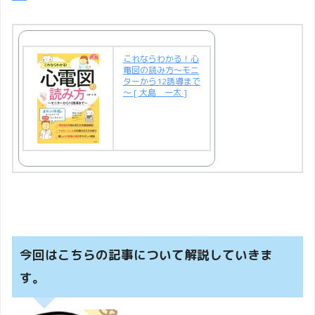
これならわかる！心
電図の読み方～モニ
ターから12誘導まで
～ [ 大島 一太 ]
今回はこちらの記事について解説していきま
す。