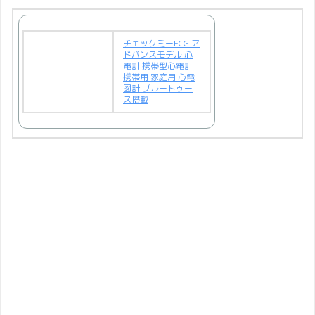
チェックミーECG ア
ドバンスモデル 心
電計 携帯型心電計
携帯用 家庭用 心電
図計 ブルートゥー
ス搭載