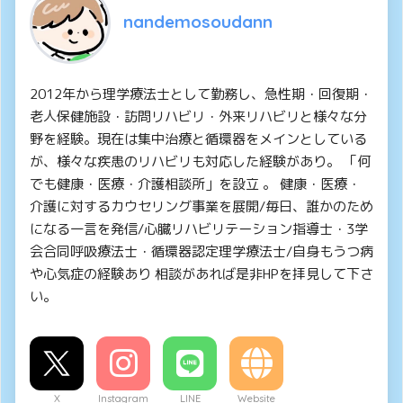
nandemosoudann
2012年から理学療法士として勤務し、急性期・回復期・
老人保健施設・訪問リハビリ・外来リハビリと様々な分
野を経験。現在は集中治療と循環器をメインとしている
が、様々な疾患のリハビリも対応した経験があり。 「何
でも健康・医療・介護相談所」を設立 。 健康・医療・
介護に対するカウセリング事業を展開/毎日、誰かのため
になる一言を発信/心臓リハビリテーション指導士・3学
会合同呼吸療法士・循環器認定理学療法士/自身もうつ病
や心気症の経験あり 相談があれば是非HPを拝見して下さ
い。
X
Instagram
LINE
Website