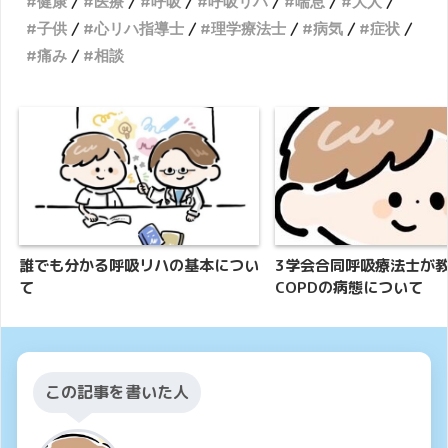
健康
医療
呼吸
呼吸リハ
喘息
大人
子供
心リハ指導士
理学療法士
病気
症状
痛み
相談
誰でも分かる呼吸リハの基本につい
3学会合同呼吸療法士が
て
COPDの病態について
この記事を書いた人