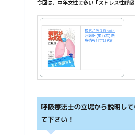
今回は、中年女性に多い「ストレス性呼吸
病気がみえる vol.4
呼吸器 [単行本] 医
療情報科学研究所
呼吸療法士の立場から説明して
て下さい！