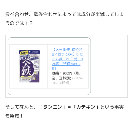
食べ合わせ、飲み合わせによっては成分が半減してしま
うのでは！？
【メール便1便で合
計4個までOK】DHC
ヘム鉄 60日分 1
20粒【特価!!DHC2
5】
価格：932円（税
込、送料別)
(2024/
10/18時点)
そしてなんと、
「タンニン」＝「カテキン」
という事実
も発覚！