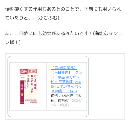
便を硬くする作用もあるとのことで、下剤にも用いられ
ていたりと、、(ふむふむ)
あ、二日酔いにも効果があるみたいです！(有能なタンニ
ン様！)
【第2類医薬品】
【当日発送】 クラ
シエ薬品 漢方セラ
ピー 五苓散錠 (240
錠) ごれいさん むく
み 頭痛 二日酔い
価格：3,589円（税
込、送料別)
(2024/
10/18時点)