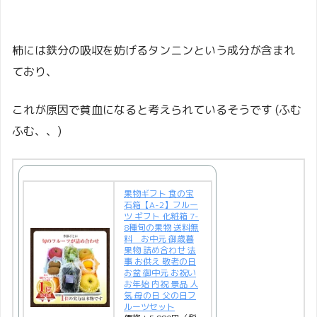
柿には鉄分の吸収を妨げるタンニンという成分が含まれ
ており、
これが原因で貧血になると考えられているそうです (ふむ
ふむ、、)
果物ギフト 食の宝
石箱【A-2】フルー
ツ ギフト 化粧箱 7-
8種旬の果物 送料無
料 お中元 御歳暮
果物 詰め合わせ 法
事 お供え 敬老の日
お盆 御中元 お祝い
お年始 内祝 景品 人
気 母の日 父の日フ
ルーツセット