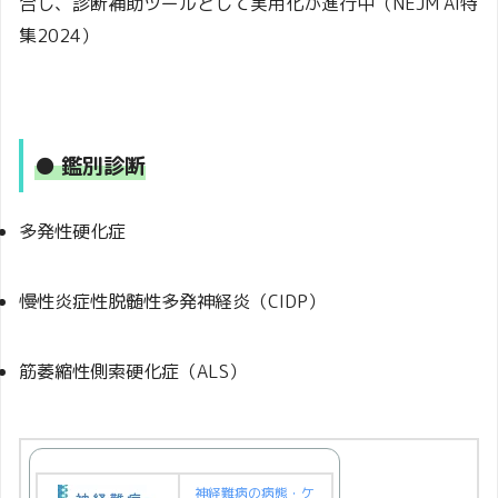
合し、診断補助ツールとして実用化が進行中（NEJM AI特
集2024）
● 鑑別診断
多発性硬化症
慢性炎症性脱髄性多発神経炎（CIDP）
筋萎縮性側索硬化症（ALS）
神経難病の病態・ケ