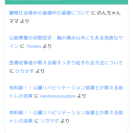
腰椎圧迫骨折の基礎中の基礎について
に
のんちゃん
ママ
より
心筋梗塞の初期症状：胸の痛み以外にもある危険なサ
イン
に
Tendou
より
医療従事者が教える朝すっきり起きれる方法について
に
ひろかず
より
有料級！！心臓リハビリテーション指導士が教える筋
トレの効果
に
nandemosoudann
より
有料級！！心臓リハビリテーション指導士が教える筋
トレの効果
に
リガサポ
より