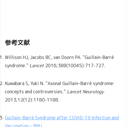
参考文献
Willison HJ, Jacobs BC, van Doorn PA. “Guillain-Barré
syndrome.”
Lancet
2016;388(10045):717-727.
Kuwabara S, Yuki N. “Axonal Guillain–Barré syndrome:
concepts and controversies.”
Lancet Neurology
2013;12(12):1180-1188.
Guillain-Barré Syndrome after COVID-19 Infection and
Vaccination – BMJ