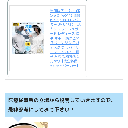
半額以下！【24H限
定★61％OFF】998
円～1,398円 UVパー
カー UV UPF50+ UV
カット ラッシュガ
ード レディース 長
袖 薄手 日焼け止め
スポーツ ジム ヨガ
マスク つば バイザ
ー アームカバー 帽
子 冷感 接触冷感 ひ
んやり【完全防備U
Vカットパーカー】
医療従事者の立場から説明していきますので、
是非参考にしてみて下さい！