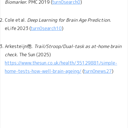
Biomarker.
PMC 2019 (
turn0search0
)
Cole et al.
Deep Learning for Brain Age Prediction.
eLife 2023 (
turn0search10
)
Arkesteijn他.
Trail/Stroop/Dual-task as at‑home brain
check.
The Sun (2025)
https://www.thesun.co.uk/health/35129881/simple-
home-tests-how-well-brain-ageing/
(
turn0news27
)