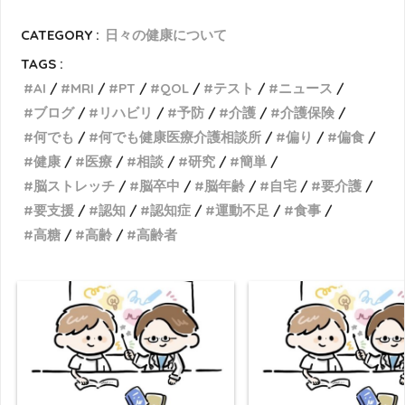
CATEGORY :
日々の健康について
TAGS :
AI
MRI
PT
QOL
テスト
ニュース
ブログ
リハビリ
予防
介護
介護保険
何でも
何でも健康医療介護相談所
偏り
偏食
健康
医療
相談
研究
簡単
脳ストレッチ
脳卒中
脳年齢
自宅
要介護
要支援
認知
認知症
運動不足
食事
高糖
高齢
高齢者