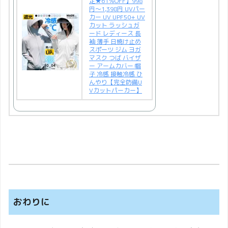
定★61％OFF】998
円～1,398円 UVパー
カー UV UPF50+ UV
カット ラッシュガ
ード レディース 長
袖 薄手 日焼け止め
スポーツ ジム ヨガ
マスク つば バイザ
ー アームカバー 帽
子 冷感 接触冷感 ひ
んやり【完全防備U
Vカットパーカー】
おわりに