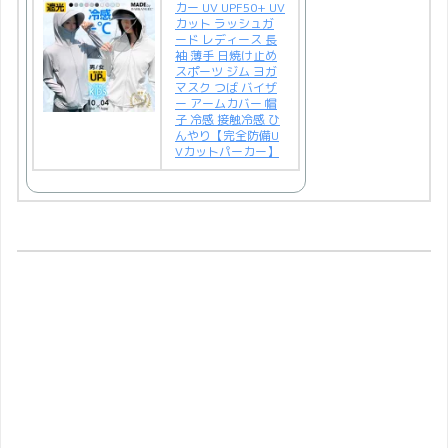
カー UV UPF50+ UV
カット ラッシュガ
ード レディース 長
袖 薄手 日焼け止め
スポーツ ジム ヨガ
マスク つば バイザ
ー アームカバー 帽
子 冷感 接触冷感 ひ
んやり【完全防備U
Vカットパーカー】