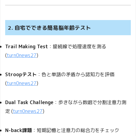
2. 自宅でできる簡易脳年齢テスト
Trail Making Test
：接続線で処理速度を測る
(
turn0news27
)
Stroopテスト
：色と単語の矛盾から認知力を評価
(
turn0news27
)
Dual Task Challenge
：歩きながら数唱で分割注意力測
定 (
turn0news27
)
N‑back課題
：短期記憶と注意力の総合力をチェック