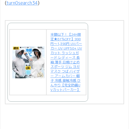
(
turn0search34
)
半額以下！【24H限
定★61％OFF】998
円～1,398円 UVパー
カー UV UPF50+ UV
カット ラッシュガ
ード レディース 長
袖 薄手 日焼け止め
スポーツ ジム ヨガ
マスク つば バイザ
ー アームカバー 帽
子 冷感 接触冷感 ひ
んやり【完全防備U
Vカットパーカー】