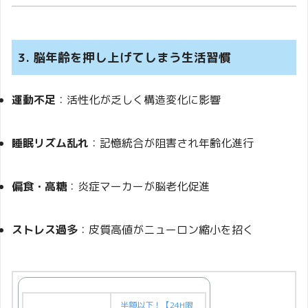
3. 脳年齢を押し上げてしまう生活習慣
運動不足
：活性化が乏しく構造変化に影響
睡眠リズム乱れ
：記憶統合が阻害され年齢化進行
偏食・高糖
：炎症マーカーが脳老化促進
ストレス過多
：皮質高値がニューロン縮小を招く
半額以下！【24H限