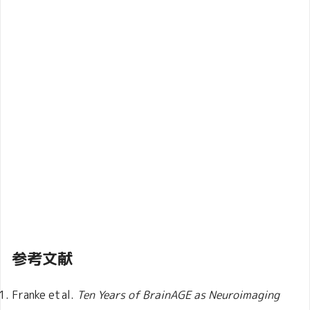
参考文献
Franke et al.
Ten Years of BrainAGE as Neuroimaging