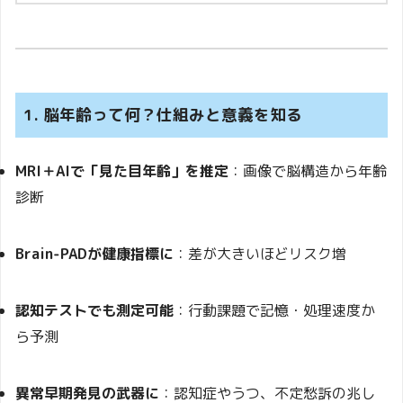
1. 脳年齢って何？仕組みと意義を知る
MRI＋AIで「見た目年齢」を推定
：画像で脳構造から年齢
診断
Brain‑PADが健康指標に
：差が大きいほどリスク増
認知テストでも測定可能
：行動課題で記憶・処理速度か
ら予測
異常早期発見の武器に
：認知症やうつ、不定愁訴の兆し