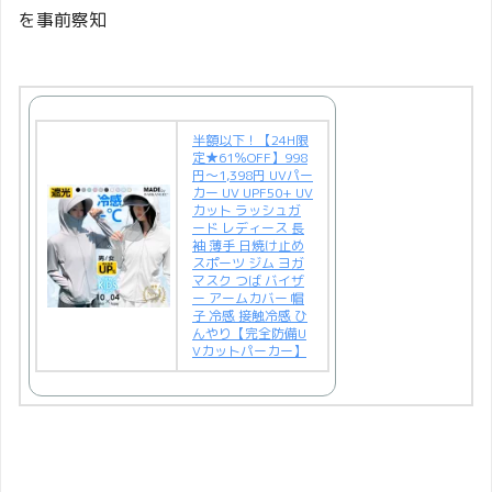
を事前察知
半額以下！【24H限
定★61％OFF】998
円～1,398円 UVパー
カー UV UPF50+ UV
カット ラッシュガ
ード レディース 長
袖 薄手 日焼け止め
スポーツ ジム ヨガ
マスク つば バイザ
ー アームカバー 帽
子 冷感 接触冷感 ひ
んやり【完全防備U
Vカットパーカー】