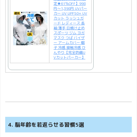
定★61％OFF】998
円～1,398円 UVパー
カー UV UPF50+ UV
カット ラッシュガ
ード レディース 長
袖 薄手 日焼け止め
スポーツ ジム ヨガ
マスク つば バイザ
ー アームカバー 帽
子 冷感 接触冷感 ひ
んやり【完全防備U
Vカットパーカー】
4. 脳年齢を若返らせる習慣5選