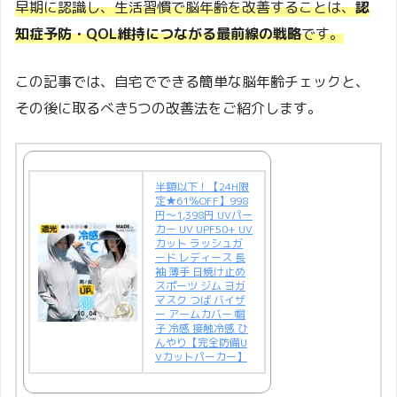
早期に認識し、生活習慣で脳年齢を改善することは、
認
知症予防・QOL維持につながる最前線の戦略
です。
この記事では、自宅でできる簡単な脳年齢チェックと、
その後に取るべき5つの改善法をご紹介します。
半額以下！【24H限
定★61％OFF】998
円～1,398円 UVパー
カー UV UPF50+ UV
カット ラッシュガ
ード レディース 長
袖 薄手 日焼け止め
スポーツ ジム ヨガ
マスク つば バイザ
ー アームカバー 帽
子 冷感 接触冷感 ひ
んやり【完全防備U
Vカットパーカー】