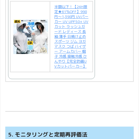
半額以下！【24H限
定★61％OFF】998
円～1,398円 UVパー
カー UV UPF50+ UV
カット ラッシュガ
ード レディース 長
袖 薄手 日焼け止め
スポーツ ジム ヨガ
マスク つば バイザ
ー アームカバー 帽
子 冷感 接触冷感 ひ
んやり【完全防備U
Vカットパーカー】
5. モニタリングと定期再評価法