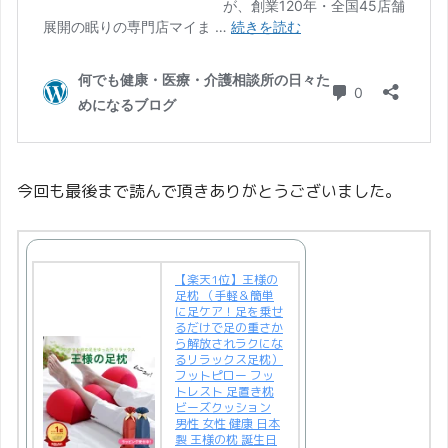
今回も最後まで読んで頂きありがとうございました。
【楽天1位】王様の
足枕 （手軽＆簡単
に足ケア！足を乗せ
るだけで足の重さか
ら解放されラクにな
るリラックス足枕）
フットピロー フッ
トレスト 足置き枕
ビーズクッション
男性 女性 健康 日本
製 王様の枕 誕生日