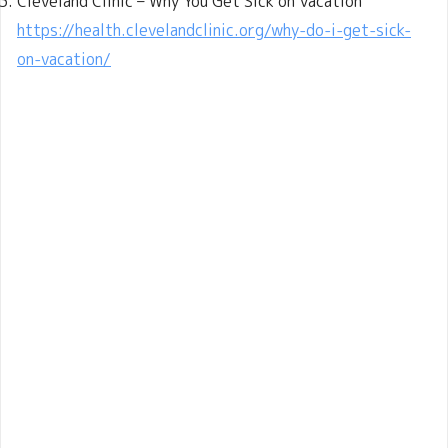
Cleveland Clinic – Why You Get Sick on Vacation
https://health.clevelandclinic.org/why-do-i-get-sick-
on-vacation/