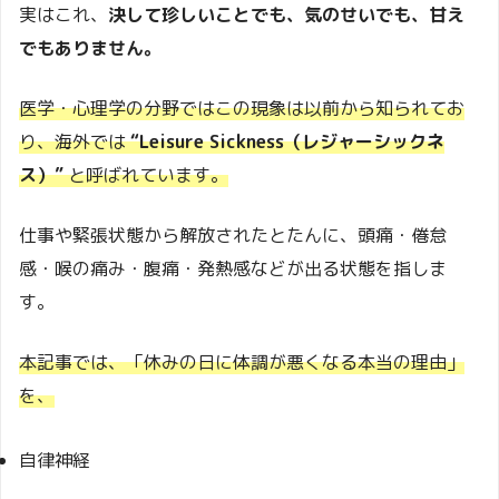
実はこれ、
決して珍しいことでも、気のせいでも、甘え
でもありません。
医学・心理学の分野ではこの現象は以前から知られてお
り、海外では
“Leisure Sickness（レジャーシックネ
ス）”
と呼ばれています。
仕事や緊張状態から解放されたとたんに、頭痛・倦怠
感・喉の痛み・腹痛・発熱感などが出る状態を指しま
す。
本記事では、「休みの日に体調が悪くなる本当の理由」
を、
自律神経