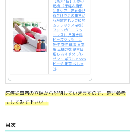
【楽天1位】王様の
足枕 （手軽＆簡単
に足ケア！足を乗せ
るだけで足の重さか
ら解放されラクにな
るリラックス足枕）
フットピロー フッ
トレスト 足置き枕
ビーズクッション
男性 女性 健康 日本
製 王様の枕 誕生日
癒し おすすめ プレ
ゼント ギフト beech
ビーチ 足首 おしゃ
れ
医療従事者の立場から説明していきますので、是非参考
にしてみて下さい！
目次