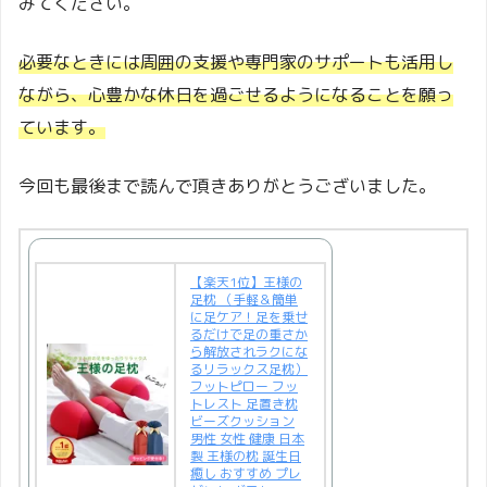
みてください。
必要なときには周囲の支援や専門家のサポートも活用し
ながら、心豊かな休日を過ごせるようになることを願っ
ています。
今回も最後まで読んで頂きありがとうございました。
【楽天1位】王様の
足枕 （手軽＆簡単
に足ケア！足を乗せ
るだけで足の重さか
ら解放されラクにな
るリラックス足枕）
フットピロー フッ
トレスト 足置き枕
ビーズクッション
男性 女性 健康 日本
製 王様の枕 誕生日
癒し おすすめ プレ