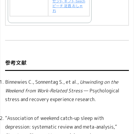
ゼント ギフト beech
ビーチ 足首 おしゃ
れ
参考文献
Binnewies C., Sonnentag S., et al.,
Unwinding on the
Weekend from Work-Related Stress
— Psychological
stress and recovery experience research.
“Association of weekend catch-up sleep with
depression: systematic review and meta-analysis,”