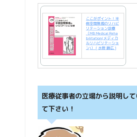
ここがポイント！半
側空間無視のリハビ
リテーション診療
（MB Medical Reha
bilitation(メディカ
ルリハビリテーショ
ン)） [ 水野 勝広 ]
医療従事者の立場から説明して
て下さい！