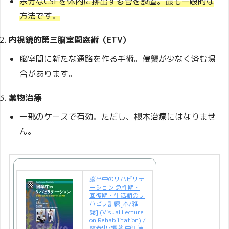
余分なCSFを体内に排出する管を設置。最も一般的な
方法です。
内視鏡的第三脳室開窓術（ETV）
脳室間に新たな通路を作る手術。侵襲が少なく済む場
合があります。
薬物治療
一部のケースで有効。ただし、根本治療にはなりませ
ん。
脳卒中のリハビリテ
ーション 急性期・
回復期・生活期のリ
ハビリ訓練[本/雑
誌] (Visual Lecture
on Rehabilitation) /
林泰史/編著 中江暁