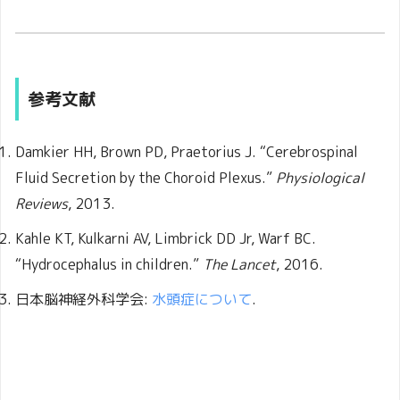
参考文献
Damkier HH, Brown PD, Praetorius J. “Cerebrospinal
Fluid Secretion by the Choroid Plexus.”
Physiological
Reviews
, 2013.
Kahle KT, Kulkarni AV, Limbrick DD Jr, Warf BC.
“Hydrocephalus in children.”
The Lancet
, 2016.
日本脳神経外科学会:
水頭症について
.