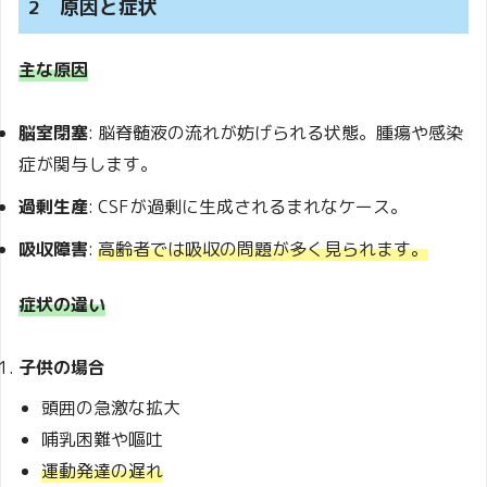
2 原因と症状
主な原因
脳室閉塞
: 脳脊髄液の流れが妨げられる状態。腫瘍や感染
症が関与します。
過剰生産
: CSFが過剰に生成されるまれなケース。
吸収障害
:
高齢者では吸収の問題が多く見られます。
症状の違い
子供の場合
頭囲の急激な拡大
哺乳困難や嘔吐
運動発達の遅れ