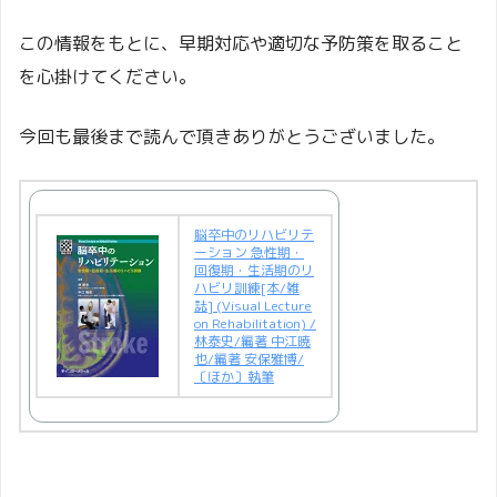
この情報をもとに、早期対応や適切な予防策を取ること
を心掛けてください。
今回も最後まで読んで頂きありがとうございました。
脳卒中のリハビリテ
ーション 急性期・
回復期・生活期のリ
ハビリ訓練[本/雑
誌] (Visual Lecture
on Rehabilitation) /
林泰史/編著 中江暁
也/編著 安保雅博/
〔ほか〕執筆