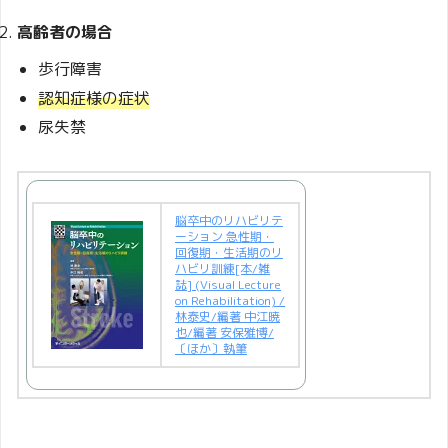
高齢者の場合
歩行障害
認知症様の症状
尿失禁
脳卒中のリハビリテ
ーション 急性期・
回復期・生活期のリ
ハビリ訓練[本/雑
誌] (Visual Lecture
on Rehabilitation) /
林泰史/編著 中江暁
也/編著 安保雅博/
〔ほか〕執筆