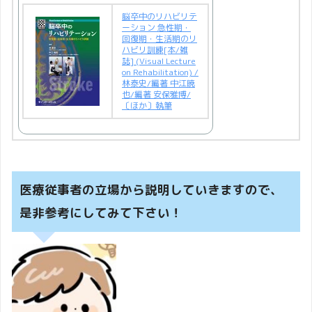
脳卒中のリハビリテ
ーション 急性期・
回復期・生活期のリ
ハビリ訓練[本/雑
誌] (Visual Lecture
on Rehabilitation) /
林泰史/編著 中江暁
也/編著 安保雅博/
〔ほか〕執筆
医療従事者の立場から説明していきますので、
是非参考にしてみて下さい！