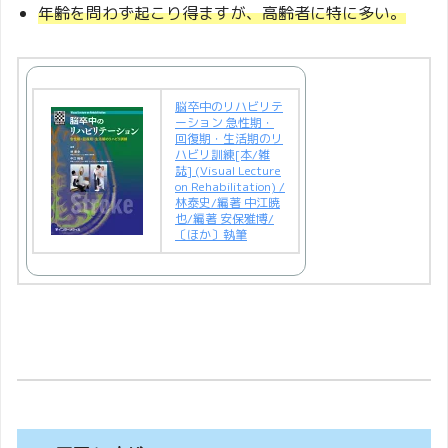
年齢を問わず起こり得ますが、高齢者に特に多い。
脳卒中のリハビリテ
ーション 急性期・
回復期・生活期のリ
ハビリ訓練[本/雑
誌] (Visual Lecture
on Rehabilitation) /
林泰史/編著 中江暁
也/編著 安保雅博/
〔ほか〕執筆