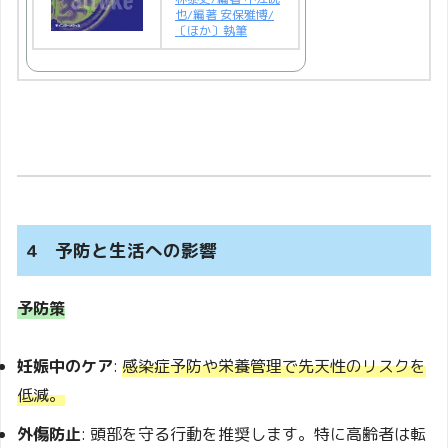
也/編著 安保雅博/
〔ほか〕執筆
4 予防と生活への影響
予防策
妊娠中のケア
:
感染症予防や栄養管理で先天性のリスクを
低減。
外傷防止
: 頭部を守る行動を推奨します。特に高齢者は転