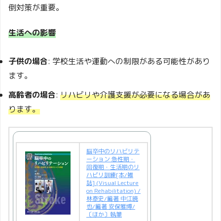
倒対策が重要。
生活への影響
子供の場合
: 学校生活や運動への制限がある可能性があり
ます。
高齢者の場合
:
リハビリや介護支援が必要になる場合があ
ります。
脳卒中のリハビリテ
ーション 急性期・
回復期・生活期のリ
ハビリ訓練[本/雑
誌] (Visual Lecture
on Rehabilitation) /
林泰史/編著 中江暁
也/編著 安保雅博/
〔ほか〕執筆