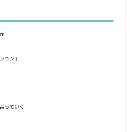
か
ション」
育っていく