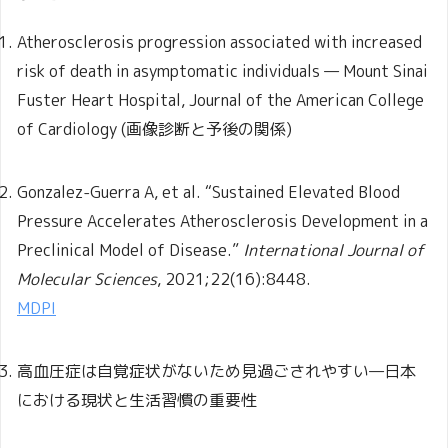
Atherosclerosis progression associated with increased
risk of death in asymptomatic individuals — Mount Sinai
Fuster Heart Hospital, Journal of the American College
of Cardiology (画像診断と予後の関係)
Gonzalez-Guerra A, et al. “Sustained Elevated Blood
Pressure Accelerates Atherosclerosis Development in a
Preclinical Model of Disease.”
International Journal of
Molecular Sciences
, 2021;22(16):8448.
MDPI
高血圧症は自覚症状がないため見過ごされやすい—日本
における現状と生活習慣の重要性