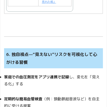
売れた枕」
6. 独自視点—“見えない”リスクを可視化して心
がける習慣
家庭での血圧測定をアプリ連携で記録
し、変化を「見え
る化」する
定期的な簡易血管検査
（例：頸動脈超音波など）を自主
的に受ける提案