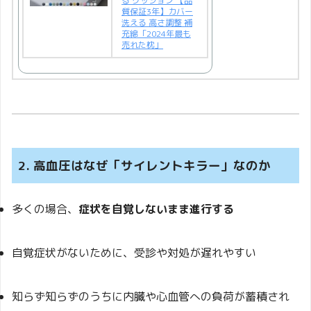
る クッション 【品
質保証3年】カバー
洗える 高さ調整 補
充綿「2024年最も
売れた枕」
2. 高血圧はなぜ「サイレントキラー」なのか
多くの場合、
症状を自覚しないまま進行する
自覚症状がないために、受診や対処が遅れやすい
知らず知らずのうちに内臓や心血管への負荷が蓄積され