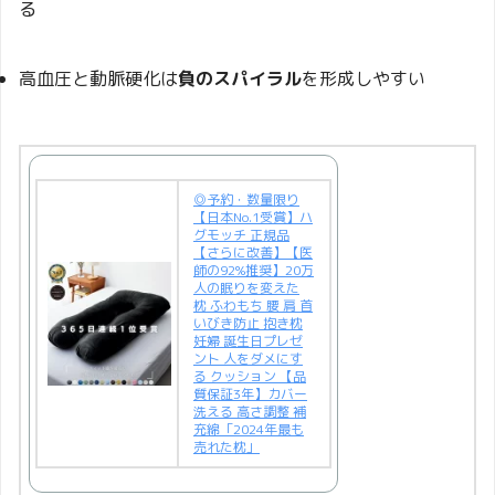
る
高血圧と動脈硬化は
負のスパイラル
を形成しやすい
◎予約・数量限り
【日本No.1受賞】ハ
グモッチ 正規品
【さらに改善】【医
師の92%推奨】20万
人の眠りを変えた
枕 ふわもち 腰 肩 首
いびき防止 抱き枕
妊婦 誕生日プレゼ
ント 人をダメにす
る クッション 【品
質保証3年】カバー
洗える 高さ調整 補
充綿「2024年最も
売れた枕」