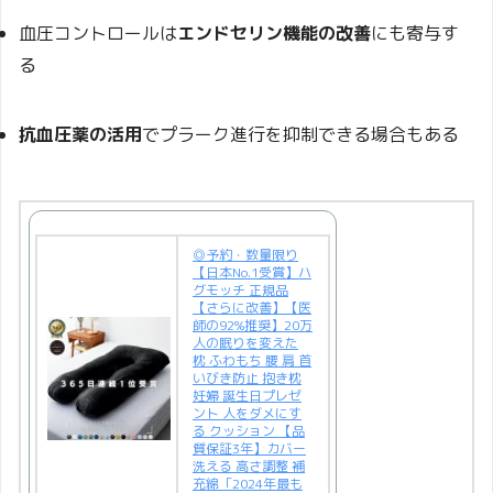
血圧コントロールは
エンドセリン機能の改善
にも寄与す
る
抗血圧薬の活用
でプラーク進行を抑制できる場合もある
◎予約・数量限り
【日本No.1受賞】ハ
グモッチ 正規品
【さらに改善】【医
師の92%推奨】20万
人の眠りを変えた
枕 ふわもち 腰 肩 首
いびき防止 抱き枕
妊婦 誕生日プレゼ
ント 人をダメにす
る クッション 【品
質保証3年】カバー
洗える 高さ調整 補
充綿「2024年最も