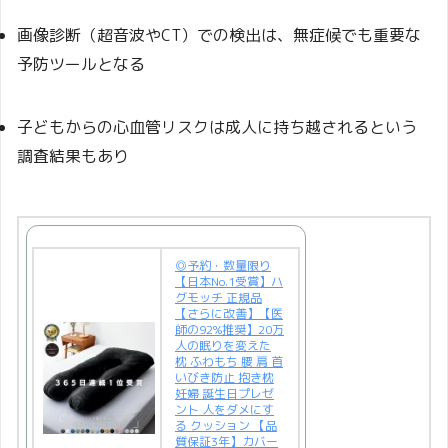
画像診断（超音波やCT）での検出は、無症候でも重要な
予防ツールとなる
子どもからの心血管リスクは成人に持ち越されるという
調査結果もあり
◎予約・数量限り
【日本No.1受賞】ハ
グモッチ 正規品
【さらに改善】【医
師の92%推奨】20万
人の眠りを変えた
枕 ふわもち 腰 肩 首
いびき防止 抱き枕
妊婦 誕生日プレゼ
ント 人をダメにす
る クッション 【品
質保証3年】カバー