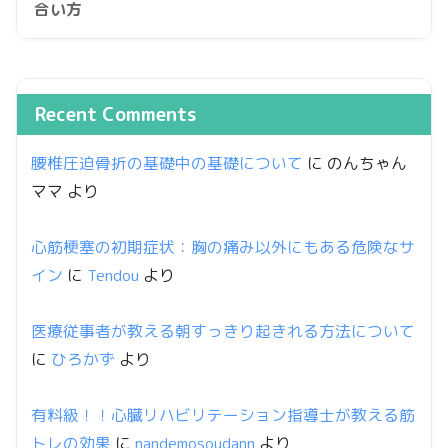
合い方
Recent Comments
腰椎圧迫骨折の基礎中の基礎について
に
のんちゃん
ママ
より
心筋梗塞の初期症状：胸の痛み以外にもある危険なサ
イン
に
Tendou
より
医療従事者が教える朝すっきり起きれる方法について
に
ひろかず
より
有料級！！心臓リハビリテーション指導士が教える筋
トレの効果
に
nandemosoudann
より