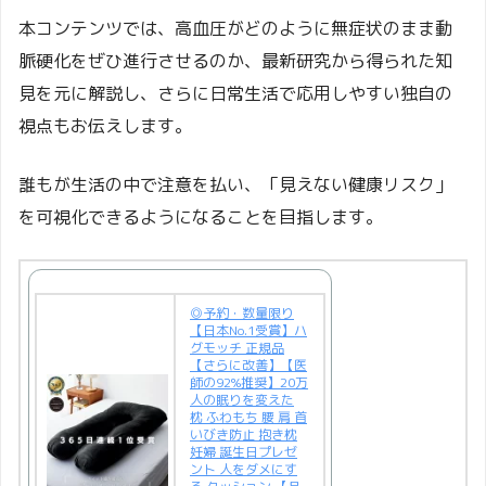
本コンテンツでは、高血圧がどのように無症状のまま動
脈硬化をぜひ進行させるのか、最新研究から得られた知
見を元に解説し、さらに日常生活で応用しやすい独自の
視点もお伝えします。
誰もが生活の中で注意を払い、「見えない健康リスク」
を可視化できるようになることを目指します。
◎予約・数量限り
【日本No.1受賞】ハ
グモッチ 正規品
【さらに改善】【医
師の92%推奨】20万
人の眠りを変えた
枕 ふわもち 腰 肩 首
いびき防止 抱き枕
妊婦 誕生日プレゼ
ント 人をダメにす