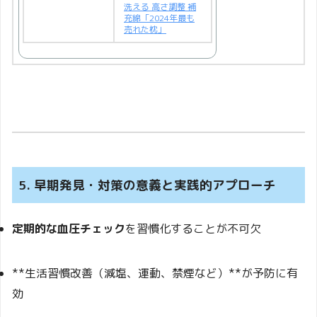
洗える 高さ調整 補
充綿「2024年最も
売れた枕」
5. 早期発見・対策の意義と実践的アプローチ
定期的な血圧チェック
を習慣化することが不可欠
**生活習慣改善（減塩、運動、禁煙など）**が予防に有
効