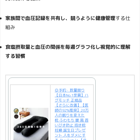
家族間で血圧記録を共有し、競うように健康管理
する仕
組み
食塩摂取量と血圧の関係を毎週グラフ化し視覚的に理解
する習慣
◎予約・数量限り
【日本No.1受賞】ハ
グモッチ 正規品
【さらに改善】【医
師の92%推奨】20万
人の眠りを変えた
枕 ふわもち 腰 肩 首
いびき防止 抱き枕
妊婦 誕生日プレゼ
ント 人をダメにす