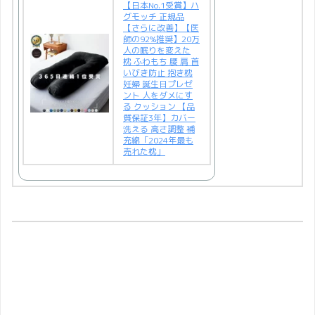
【日本No.1受賞】ハ
グモッチ 正規品
【さらに改善】【医
師の92%推奨】20万
人の眠りを変えた
枕 ふわもち 腰 肩 首
いびき防止 抱き枕
妊婦 誕生日プレゼ
ント 人をダメにす
る クッション 【品
質保証3年】カバー
洗える 高さ調整 補
充綿「2024年最も
売れた枕」