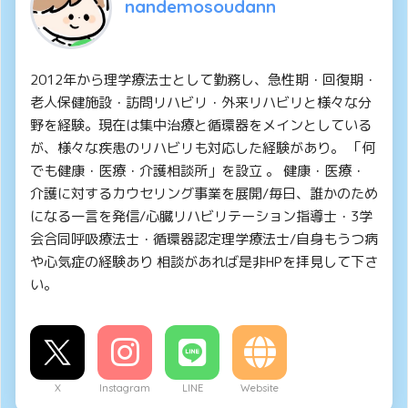
nandemosoudann
2012年から理学療法士として勤務し、急性期・回復期・
老人保健施設・訪問リハビリ・外来リハビリと様々な分
野を経験。現在は集中治療と循環器をメインとしている
が、様々な疾患のリハビリも対応した経験があり。 「何
でも健康・医療・介護相談所」を設立 。 健康・医療・
介護に対するカウセリング事業を展開/毎日、誰かのため
になる一言を発信/心臓リハビリテーション指導士・3学
会合同呼吸療法士・循環器認定理学療法士/自身もうつ病
や心気症の経験あり 相談があれば是非HPを拝見して下さ
い。
X
Instagram
LINE
Website