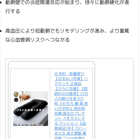
動脈壁での炎症関連反応が始まり、徐々に動脈硬化が進
行する
高血圧により冠動脈でもリモデリングが進み、より重篤
な心血管病リスクへつながる
◎予約・数量限り
【日本No.1受賞】ハ
グモッチ 正規品
【さらに改善】【医
師の92%推奨】20万
人の眠りを変えた
枕 ふわもち 腰 肩 首
いびき防止 抱き枕
妊婦 誕生日プレゼ
ント 人をダメにす
る クッション 【品
質保証3年】カバー
洗える 高さ調整 補
充綿「2024年最も