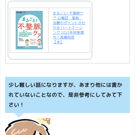
まるごと! 不整脈ケ
ア 心電図・薬剤・
治療のポイントがわ
かる ハートナーシ
ング 2022年秋季増
刊 / 高橋尚彦
【本】
少し難しい話になりますが、あまり他には書か
れていないことなので、是非参考にしてみて下
さい！