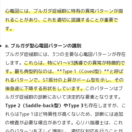
心電図には、ブルガダ症候群に特有の異常パターンが現
れることがあり、これを適切に認識することが重要で
す。
a. ブルガダ型心電図パターンの識別
ブルガダ症候群には、3つの主要な心電図パターンが存在
します。
これらは、特にV1～V3誘導での異常が特徴的で
す。最も典型的なのは、**Type 1（Coved型）**と呼ば
れるパターンで、ST部分の上昇がドーム型を示し、その
後急速に下降する形状をしています。
このパターンはブ
ルガダ症候群の診断において決定的な要素となります。
Type 2（Saddle-back型）やType 3
も存在しますが、こ
れらはType 1ほど特異性が高くないため、診断には追加
の検査が必要な場合があります。心リハ指導士は、これ
らのパターンを正しく識別し、適切な対応を行うことが