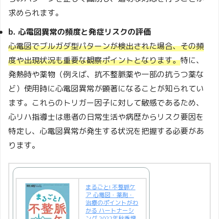
求められます。
b. 心電図異常の頻度と発症リスクの評価
心電図でブルガダ型パターンが検出された場合、その頻
度や出現状況も重要な観察ポイントとなります。
特に、
発熱時や薬物（例えば、抗不整脈薬や一部の抗うつ薬な
ど）使用時に心電図異常が顕著になることが知られてい
ます。これらのトリガー因子に対して敏感であるため、
心リハ指導士は患者の日常生活や病歴からリスク要因を
特定し、心電図異常が発生する状況を把握する必要があ
ります。
まるごと! 不整脈ケ
ア 心電図・薬剤・
治療のポイントがわ
かる ハートナーシ
ング 2022年秋季増