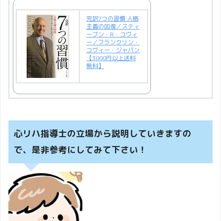
完訳7つの習慣 人格
主義の回復／スティ
ーブン・R・コヴィ
ー／フランクリン・
コヴィー・ジャパン
【3000円以上送料
無料】
心リハ指導士の立場から説明していきますの
で、是非参考にしてみて下さい！