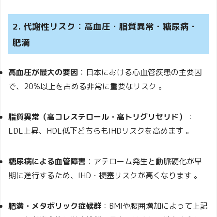
2. 代謝性リスク：高血圧・脂質異常・糖尿病・
肥満
高血圧が最大の要因
：日本における心血管疾患の主要因
で、20%以上を占める非常に重要なリスク
。
脂質異常（高コレステロール・高トリグリセリド）
：
LDL上昇、HDL低下どちらもIHDリスクを高めます
。
糖尿病による血管障害
：アテローム発生と動脈硬化が早
期に進行するため、IHD・梗塞リスクが高くなります
。
肥満・メタボリック症候群
：BMIや腹囲増加によって上記