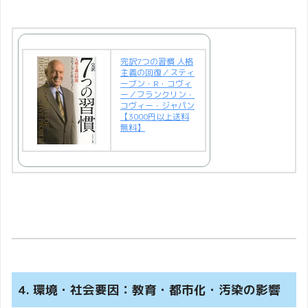
完訳7つの習慣 人格
主義の回復／スティ
ーブン・R・コヴィ
ー／フランクリン・
コヴィー・ジャパン
【3000円以上送料
無料】
4. 環境・社会要因：教育・都市化・汚染の影響