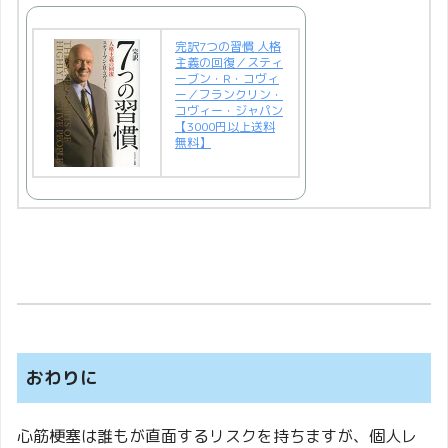
完訳7つの習慣 人格
主義の回復／スティ
ーブン・R・コヴィ
ー／フランクリン・
コヴィー・ジャパン
【3000円以上送料
無料】
おわりに
心筋梗塞は誰もが直面するリスクを持ちますが、個人レ