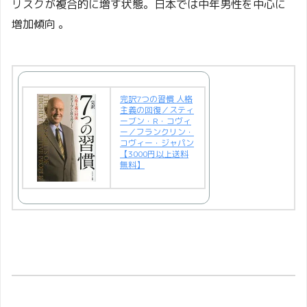
リスクが複合的に増す状態。日本では中年男性を中心に
増加傾向
。
完訳7つの習慣 人格
主義の回復／スティ
ーブン・R・コヴィ
ー／フランクリン・
コヴィー・ジャパン
【3000円以上送料
無料】