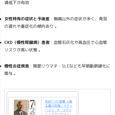
満低下が有効
女性特有の症状と予後差
：胸痛以外の症状が多く、発見
の遅れや重症化の傾向あり
。
CKD（慢性腎臓病）患者
：血管石灰化や高血圧で心血管
リスクが高い状態
。
慢性炎症疾患
：関節リウマチ・SLEなども早期動脈硬化に
関与
。
完訳7つの習慣 人格
主義の回復／スティ
ーブン・R・コヴィ
ー／フランクリン・