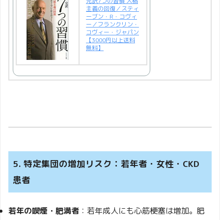
完訳7つの習慣 人格
主義の回復／スティ
ーブン・R・コヴィ
ー／フランクリン・
コヴィー・ジャパン
【3000円以上送料
無料】
5. 特定集団の増加リスク：若年者・女性・CKD
患者
若年の喫煙・肥満者
：若年成人にも心筋梗塞は増加。肥