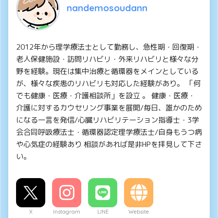
nandemosoudann
2012年から理学療法士として勤務し、急性期・回復期・
老人保健施設・訪問リハビリ・外来リハビリと様々な分
野を経験。現在は集中治療と循環器をメインとしている
が、様々な疾患のリハビリも対応した経験があり。 「何
でも健康・医療・介護相談所」を設立 。 健康・医療・
介護に対するカウセリング事業を展開/毎日、誰かのため
になる一言を発信/心臓リハビリテーション指導士・3学
会合同呼吸療法士・循環器認定理学療法士/自身もうつ病
や心気症の経験あり 相談があれば是非HPを拝見して下さ
い。
X
Instagram
LINE
Website