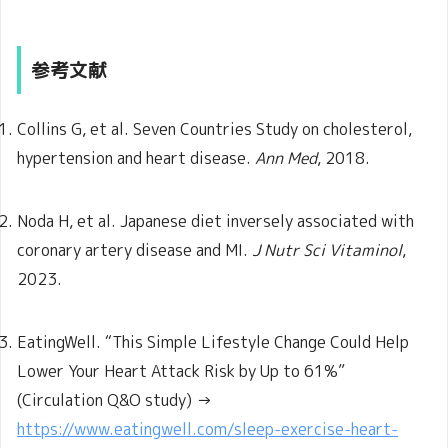
参考文献
Collins G, et al. Seven Countries Study on cholesterol,
hypertension and heart disease.
Ann Med
, 2018.
Noda H, et al. Japanese diet inversely associated with
coronary artery disease and MI.
J Nutr Sci Vitaminol
,
2023.
EatingWell. “This Simple Lifestyle Change Could Help
Lower Your Heart Attack Risk by Up to 61%”
(Circulation Q&O study) →
https://www.eatingwell.com/sleep-exercise-heart-