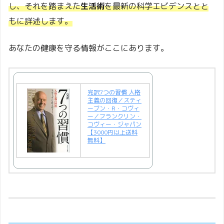
し、それを踏まえた
生活術
を最新の科学エビデンスとと
もに詳述します。
あなたの健康を守る情報がここにあります。
完訳7つの習慣 人格
主義の回復／スティ
ーブン・R・コヴィ
ー／フランクリン・
コヴィー・ジャパン
【3000円以上送料
無料】