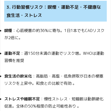
3. 行動習慣リスク：喫煙・運動不足・不健康な
食生活・ストレス
喫煙
：心筋梗塞の約36%に寄与。1日1本でもCADリスク
が2倍に
。
運動不足
：週150分未満の運動でリスク増。WHOは運動
習慣を推奨
食生活の欧米化
：高脂肪・高塩・低魚摂取が日本の梗塞
リスクを上昇中。和食との比較で有効
。
ストレスや睡眠不足
：慢性ストレス・短睡眠は動脈硬化
促進。全体の50%程度の防止可能性あり
。