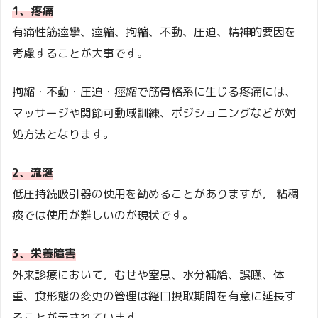
1、疼痛
有痛性筋痙攣、痙縮、拘縮、不動、圧迫、精神的要因を
考慮することが大事です。
拘縮・不動・圧迫・痙縮で筋骨格系に生じる疼痛には、
マッサージや関節可動域訓練、ポジショニングなどが対
処方法となります。
2、流涎
低圧持続吸引器の使用を勧めることがありますが， 粘稠
痰では使用が難しいのが現状です。
3、栄養障害
外来診療において，むせや窒息、水分補給、誤嚥、体
重、食形態の変更の管理は経口摂取期間を有意に延長す
ることが示されています。