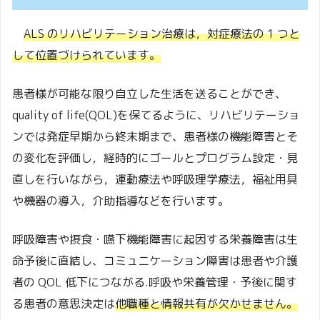
ALS のリハビリテーション治療は，対症療法の 1 つと
して位置づけられています。
患者様が可能な限り自立した生活を送ることができ、
quality of life(QOL)を保てるように、リハビリテーショ
ンでは発症早期から終末期まで、患者様の機能障害とそ
の変化を評価し，経時的にゴールとプログラム設定・見
直しを行いながら，運動療法や呼吸理学療法，福祉用具
や機器の導入，介助指導などを行います。
呼吸障害や摂食・嚥下機能障害に起因する栄養障害は生
命予後に直結し、コミュニケーション障害は患者や介護
者の QOL 低下につながる.呼吸や栄養管理・予後に関す
る患者の意思決定は
他職種と情報共有が欠かせません。