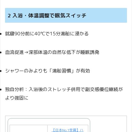
2 入浴・体温調整で眠気スイッチ
就寝90分前に40℃で15分湯船に浸かる
血流促進→深部体温の自然な低下が睡眠誘発
シャワーのみよりも「湯船習慣」が有効
独自分析：入浴後のストレッチ併用で副交感優位継続が
より強固に
【日本No.1受賞】ハ