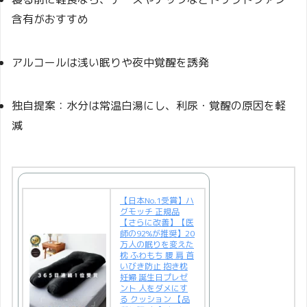
含有がおすすめ
アルコールは浅い眠りや夜中覚醒を誘発
独自提案：水分は常温白湯にし、利尿・覚醒の原因を軽
減
【日本No.1受賞】ハ
グモッチ 正規品
【さらに改善】【医
師の92%が推奨】20
万人の眠りを変えた
枕 ふわもち 腰 肩 首
いびき防止 抱き枕
妊婦 誕生日プレゼ
ント 人をダメにす
る クッション 【品