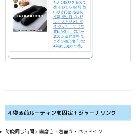
万人の眠りを変えた
枕 ふわもち 腰 肩 首
いびき防止 抱き枕
妊婦 誕生日プレゼ
ント 人をダメにす
る クッション 【品
質保証3年】カバー
洗える 高さ調整 た
っぷり補充綿「202
4年最も売れた枕」
4 寝る前ルーティンを固定＋ジャーナリング
毎晩同じ時間に歯磨き・着替え・ベッドイン