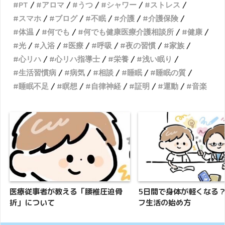
PT
アロマ
うつ
シャワー
ストレス
スマホ
ブログ
不眠
介護
介護保険
体温
何でも
何でも健康医療介護相談所
健康
光
入浴
医療
呼吸
夜の習慣
家族
心リハ
心リハ指導士
栄養
浅い眠り
生活習慣病
病気
相談
睡眠
睡眠の質
睡眠不足
瞑想
自律神経
証明
運動
音楽
医療従事者が教える「腰椎圧迫骨
5日間で身体が軽くなる
折」について
フ生活の始め方