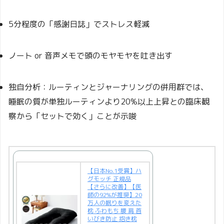
5分程度の「感謝日誌」でストレス軽減
ノート or 音声メモで頭のモヤモヤを吐き出す
独自分析：ルーティンとジャーナリングの併用群では、
睡眠の質が単独ルーティンより20%以上上昇との臨床観
察から「セットで効く」ことが示唆
【日本No.1受賞】ハ
グモッチ 正規品
【さらに改善】【医
師の92%が推奨】20
万人の眠りを変えた
枕 ふわもち 腰 肩 首
いびき防止 抱き枕