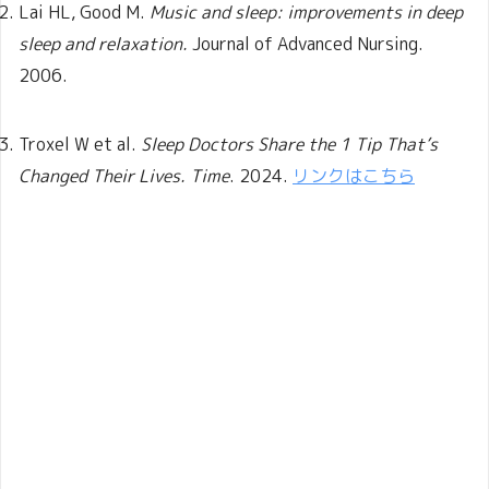
Lai HL, Good M.
Music and sleep: improvements in deep
sleep and relaxation.
Journal of Advanced Nursing.
2006.
Troxel W et al.
Sleep Doctors Share the 1 Tip That’s
Changed Their Lives.
Time
. 2024.
リンクはこちら