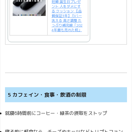
妊婦 誕生日プレゼ
ント 人をダメにす
る クッション 【品
質保証3年】カバー
洗える 高さ調整 た
っぷり補充綿「202
4年最も売れた枕」
5 カフェイン・食事・飲酒の制限
就寝6時間前にコーヒー・緑茶の摂取をストップ
寝る前に軽食なら、チーズやナッツなどトリプトファン