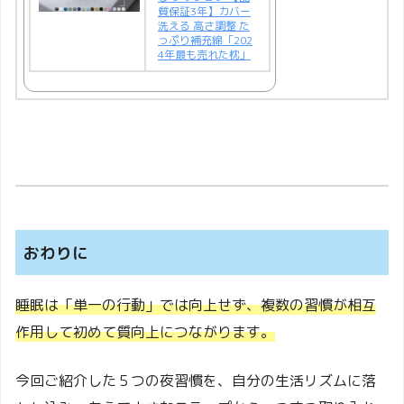
質保証3年】カバー
洗える 高さ調整 た
っぷり補充綿「202
4年最も売れた枕」
おわりに
睡眠は「単一の行動」では向上せず、複数の習慣が相互
作用して初めて質向上につながります。
今回ご紹介した５つの夜習慣を、自分の生活リズムに落