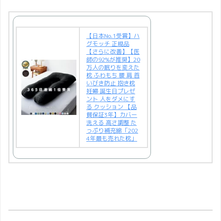
【日本No.1受賞】ハ
グモッチ 正規品
【さらに改善】【医
師の92%が推奨】20
万人の眠りを変えた
枕 ふわもち 腰 肩 首
いびき防止 抱き枕
妊婦 誕生日プレゼ
ント 人をダメにす
る クッション 【品
質保証3年】カバー
洗える 高さ調整 た
っぷり補充綿「202
4年最も売れた枕」