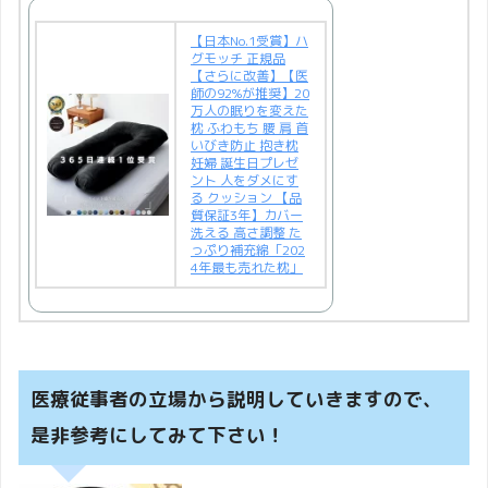
【日本No.1受賞】ハ
グモッチ 正規品
【さらに改善】【医
師の92%が推奨】20
万人の眠りを変えた
枕 ふわもち 腰 肩 首
いびき防止 抱き枕
妊婦 誕生日プレゼ
ント 人をダメにす
る クッション 【品
質保証3年】カバー
洗える 高さ調整 た
っぷり補充綿「202
4年最も売れた枕」
医療従事者の立場から説明していきますので、
是非参考にしてみて下さい！