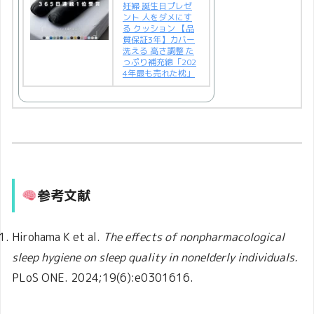
妊婦 誕生日プレゼ
ント 人をダメにす
る クッション 【品
質保証3年】カバー
洗える 高さ調整 た
っぷり補充綿「202
4年最も売れた枕」
参考文献
Hirohama K et al.
The effects of nonpharmacological
sleep hygiene on sleep quality in nonelderly individuals.
PLoS ONE. 2024;19(6):e0301616.