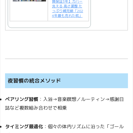
質保証3年】カバー
洗える 高さ調整 た
っぷり補充綿「202
4年最も売れた枕」
夜習慣の統合メソッド
ペアリング習慣
：入浴→音楽瞑想／ルーティン→感謝日
誌など複数組み合わせで相乗
タイミング最適化
：個々の体内リズムに沿った「ゴール