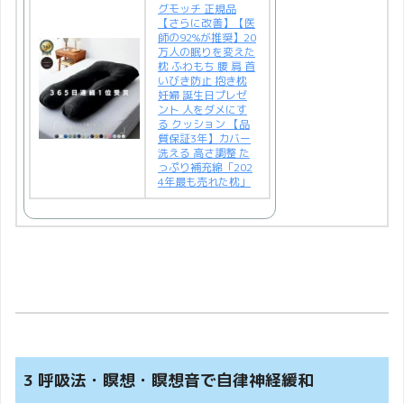
グモッチ 正規品
【さらに改善】【医
師の92%が推奨】20
万人の眠りを変えた
枕 ふわもち 腰 肩 首
いびき防止 抱き枕
妊婦 誕生日プレゼ
ント 人をダメにす
る クッション 【品
質保証3年】カバー
洗える 高さ調整 た
っぷり補充綿「202
4年最も売れた枕」
3 呼吸法・瞑想・瞑想音で自律神経緩和