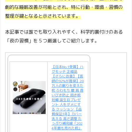
劇的な睡眠改善が可能とされ、特に行動・環境・習慣の
整理が鍵となると示されています
。
本記事では誰でも取り入れやすく、科学的裏付けのある
「夜の習慣」を５つ厳選してご紹介します。
【日本No.1受賞】ハ
グモッチ 正規品
【さらに改善】【医
師の92%が推奨】20
万人の眠りを変えた
枕 ふわもち 腰 肩 首
いびき防止 抱き枕
妊婦 誕生日プレゼ
ント 人をダメにす
る クッション 【品
質保証3年】カバー
洗える 高さ調整 た
っぷり補充綿「202
4年最も売れた枕」