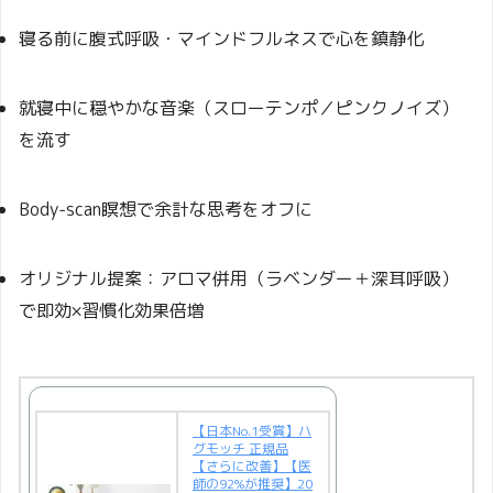
寝る前に腹式呼吸・マインドフルネスで心を鎮静化
就寝中に穏やかな音楽（スローテンポ／ピンクノイズ）
を流す
Body‑scan瞑想で余計な思考をオフに
オリジナル提案：アロマ併用（ラベンダー＋深耳呼吸）
で即効×習慣化効果倍増
【日本No.1受賞】ハ
グモッチ 正規品
【さらに改善】【医
師の92%が推奨】20