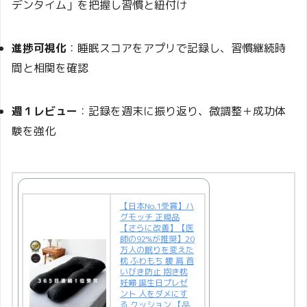
デンタイム」を把握し習慣と紐付け
進捗可視化
：睡眠スコアをアプリで記録し、習慣継続時
間と相関を確認
週１レビュー
：記録を週末に振り返り、微調整＋成功体
験を強化
【日本No.1受賞】ハ
グモッチ 正規品
【さらに改善】【医
師の92%が推奨】20
万人の眠りを変えた
枕 ふわもち 腰 肩 首
いびき防止 抱き枕
妊婦 誕生日プレゼ
ント 人をダメにす
る クッション 【品