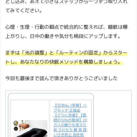
とし込み、あえて小さなステップから一つずつ取り入れ
てみてください。
心理・生理・行動の観点で統合的に整えれば、睡眠は爆
上がりし、日中の働きや気分も格段にアップします。
まずは「光の調整」と「ルーティンの固定」からスター
トし、あなたなりの快眠メソッドを構築しましょう。
今回も最後まで読んで頂きありがとうございました
【日本No.1受賞】ハ
グモッチ 正規品
【さらに改善】【医
師の92%が推奨】20
万人の眠りを変えた
枕 ふわもち 腰 肩 首
いびき防止 抱き枕