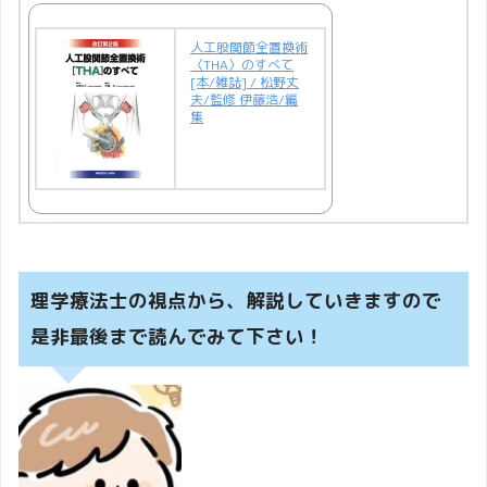
人工股関節全置換術
〈THA〉のすべて
[本/雑誌] / 松野丈
夫/監修 伊藤浩/編
集
理学療法士の視点から、解説していきますので
是非最後まで読んでみて下さい！