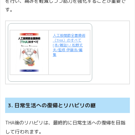
を行い、痛みを軽減しつつ筋力を強化することが重要で
す。
人工股関節全置換術
〈THA〉のすべて
[本/雑誌] / 松野丈
夫/監修 伊藤浩/編
集
3. 日常生活への復帰とリハビリの継
THA後のリハビリは、最終的に日常生活への復帰を目指
して行われます。