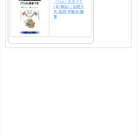
〈THA〉のすべて
[本/雑誌] / 松野丈
夫/監修 伊藤浩/編
集