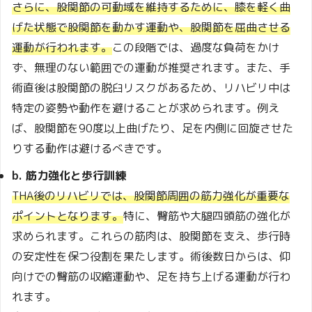
さらに、股関節の可動域を維持するために、膝を軽く曲
げた状態で股関節を動かす運動や、股関節を屈曲させる
運動が行われます。
この段階では、過度な負荷をかけ
ず、無理のない範囲での運動が推奨されます。また、手
術直後は股関節の脱臼リスクがあるため、リハビリ中は
特定の姿勢や動作を避けることが求められます。例え
ば、股関節を90度以上曲げたり、足を内側に回旋させた
りする動作は避けるべきです。
b. 筋力強化と歩行訓練
THA後のリハビリでは、股関節周囲の筋力強化が重要な
ポイントとなります。
特に、臀筋や大腿四頭筋の強化が
求められます。これらの筋肉は、股関節を支え、歩行時
の安定性を保つ役割を果たします。術後数日からは、仰
向けでの臀筋の収縮運動や、足を持ち上げる運動が行わ
れます。