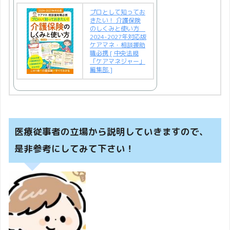
プロとして知ってお
きたい！ 介護保険
のしくみと使い方
2024-2027年対応版
ケアマネ・相談援助
職必携 [ 中央法規
「ケアマネジャー」
編集部 ]
医療従事者の立場から説明していきますので、
是非参考にしてみて下さい！