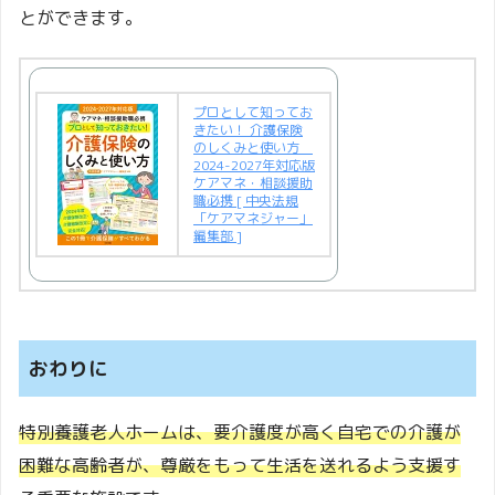
とができます。
プロとして知ってお
きたい！ 介護保険
のしくみと使い方
2024-2027年対応版
ケアマネ・相談援助
職必携 [ 中央法規
「ケアマネジャー」
編集部 ]
おわりに
特別養護老人ホームは、要介護度が高く自宅での介護が
困難な高齢者が、尊厳をもって生活を送れるよう支援す