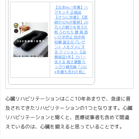
【日本No.1受賞】ハ
グモッチ 正規品
【さらに改善】【医
師の92%が推奨】20
万人の眠りを変えた
枕 ふわもち 腰 肩 首
いびき防止 抱き枕
妊婦 誕生日プレゼ
ント 人をダメにす
る クッション 【品
質保証3年】カバー
洗える 高さ調整 た
っぷり補充綿「202
4年最も売れた枕」
心臓リハビリテーションはここ10年あまりで、急速に普
及されてきたリハビリテーションの1つとなります。心臓
リハビリテーションと聞くと、医療従事者も含めて間違
えているのは、心臓を鍛えると思っていることです。