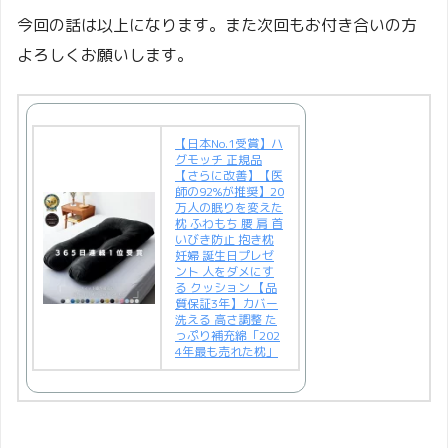
今回の話は以上になります。また次回もお付き合いの方
よろしくお願いします。
【日本No.1受賞】ハ
グモッチ 正規品
【さらに改善】【医
師の92%が推奨】20
万人の眠りを変えた
枕 ふわもち 腰 肩 首
いびき防止 抱き枕
妊婦 誕生日プレゼ
ント 人をダメにす
る クッション 【品
質保証3年】カバー
洗える 高さ調整 た
っぷり補充綿「202
4年最も売れた枕」