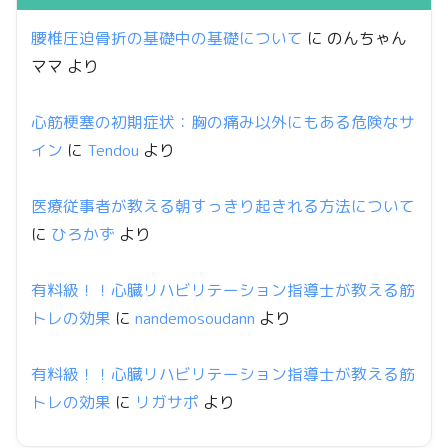
腰椎圧迫骨折の基礎中の基礎について
に
のんちゃん
ママ
より
心筋梗塞の初期症状：胸の痛み以外にもある危険なサ
イン
に
Tendou
より
医療従事者が教える朝すっきり起きれる方法について
に
ひろかず
より
有料級！！心臓リハビリテーション指導士が教える筋
トレの効果
に
nandemosoudann
より
有料級！！心臓リハビリテーション指導士が教える筋
トレの効果
に
リガサポ
より